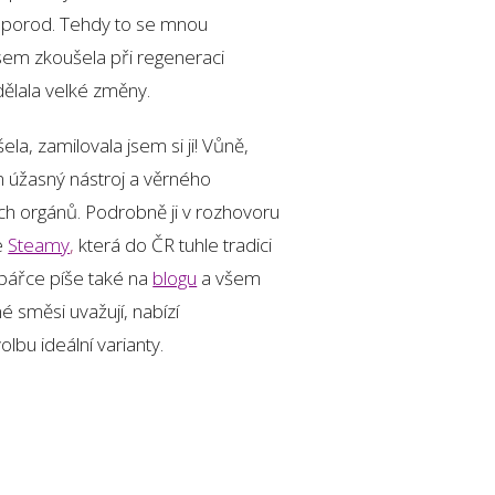
na porod. Tehdy to se mnou
sem zkoušela při regeneraci
ělala velké změny.
a, zamilovala jsem si ji! Vůně,
dím úžasný nástroj a věrného
h orgánů. Podrobně ji v rozhovoru
e
Steamy
,
která do ČR tuhle tradici
pářce píše také na
blogu
a všem
é směsi uvažují, nabízí
olbu ideální varianty.