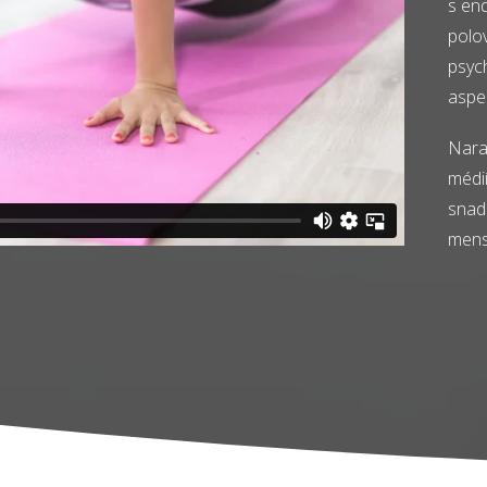
s en
polo
psyc
aspe
Nara
médi
snadn
mens