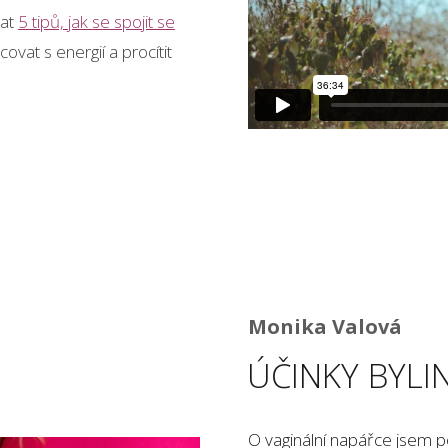
kat
5 tipů, jak se spojit se
covat s energií a procítit
Monika Valová
ÚČINKY BYLI
O vaginální napářce jsem p