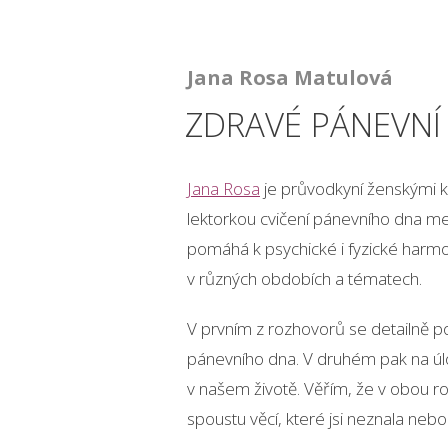
Jana Rosa Matulová
ZDRAVÉ PÁNEVNÍ
Jana Rosa
je průvodkyní ženskými kr
lektorkou cvičení pánevního dna m
pomáhá k psychické i fyzické harmon
v různých obdobích a tématech.
V prvním z rozhovorů se detailně 
pánevního dna. V druhém pak na úlo
v našem životě. Věřím, že v obou r
spoustu věcí, které jsi neznala nebo