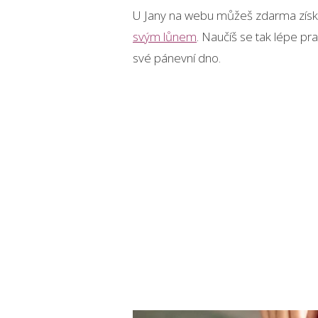
U Jany na webu můžeš zdarma zís
svým lůnem
. Naučíš se tak lépe pra
své pánevní dno.