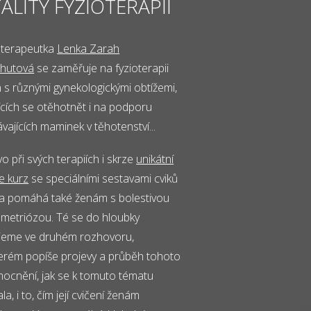
TALITY FYZIOTERAPIÍ
oterapeutka
Lenka Zarah
hutová
se zaměřuje na fyzioterapii
 s různými gynekologickými obtížemi,
ících se otěhotnět i na podporu
vajících maminek v těhotenství...
o při svých terapiích i skrze
unikátní
e kurz
se speciálními sestavami cviků
a pomáhá také ženám s bolestivou
metriózou. Té se do hloubky
jeme ve druhém rozhovoru,
terém popíše projevy a průběh tohoto
ocnění, jak se k tomuto tématu
la, i to, čím její cvičení ženám