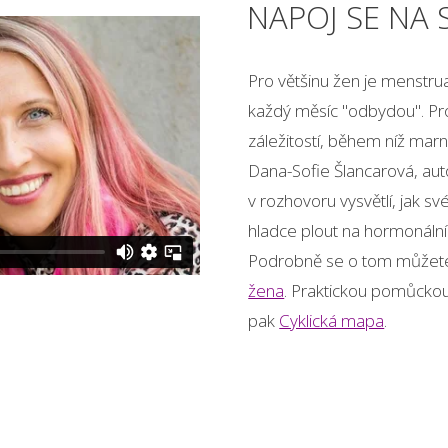
NAPOJ SE NA
Pro většinu žen je menstrua
každý měsíc "odbydou". Pro
záležitostí, během níž marně
Dana-Sofie Šlancarová, aut
v rozhovoru vysvětlí, jak s
hladce plout na hormonálníc
Podrobně se o tom můžete 
žena
. Praktickou pomůckou p
pak
Cyklická mapa
.