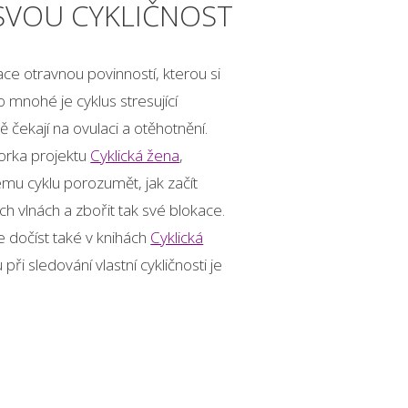
 SVOU CYKLIČNOST
ce otravnou povinností, kterou si
 mnohé je cyklus stresující
 čekají na ovulaci a otěhotnění.
orka projektu
Cyklická žena
,
vému cyklu porozumět, jak začít
h vlnách a zbořit tak své blokace.
dočíst také v knihách
Cyklická
ři sledování vlastní cykličnosti je