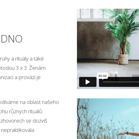
 DNO
uhy a rituály a také
etodou 3 x 3. Ženám
izaci a provází je
podíváme na oblast našeho
hu různých rituálů
ozhovorech se dozvíš
 nepraktikovala.