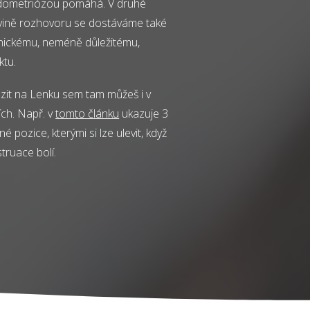
dometriózou pomáhá. V druhé
vině rozhovoru se dostáváme také
hickému, neméně důležitému,
ktu.
zit na Lenku sem tam můžeš i v
ích. Např. v
tomto článku
ukazuje 3
é pozice, kterými si lze ulevit, když
truace bolí.