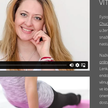
VI
Fyzi
Chuc
u žen
snaž
nastá
Naživ
onlin
Lenk
endo
věnu
ve k
onem
dosta