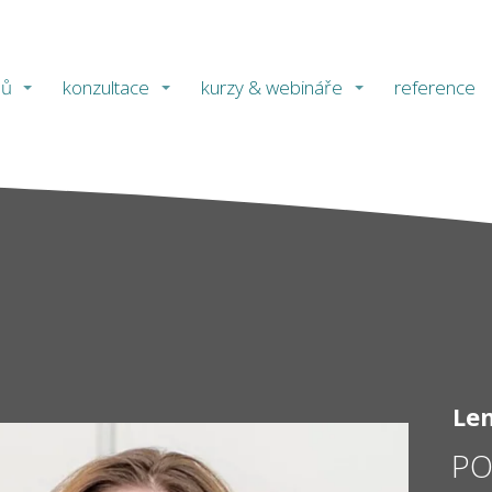
ů
konzultace
kurzy & webináře
reference
Le
PO