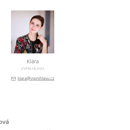
Klára
VYPNI HLAVU
klara@vypnihlavu.cz
ová