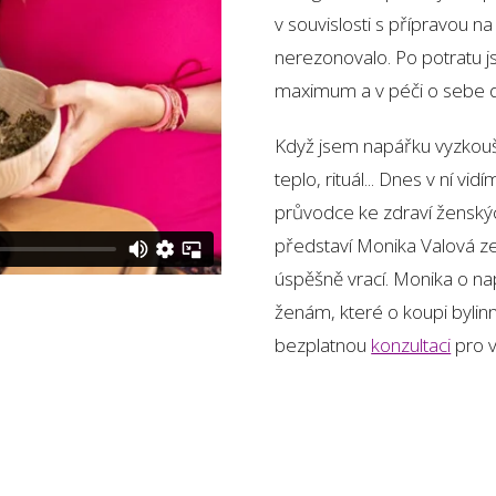
v souvislosti s přípravou 
nerezonovalo. Po potratu j
maximum a v péči o sebe d
Když jsem napářku vyzkoušel
teplo, rituál... Dnes v ní vi
průvodce ke zdraví ženskýc
představí Monika Valová z
úspěšně vrací. Monika o na
ženám, které o koupi bylinn
bezplatnou
konzultaci
pro v