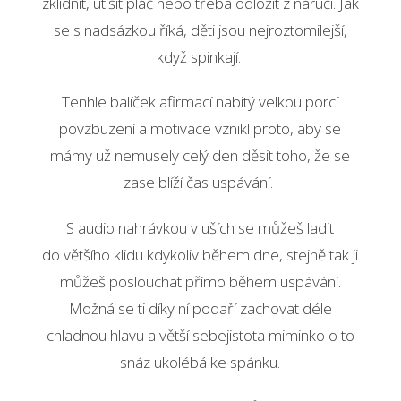
zklidnit, utišit pláč nebo třeba odložit z náručí. Jak
se s nadsázkou říká, děti jsou nejroztomilejší,
když spinkají.
Tenhle balíček afirmací nabitý velkou porcí
povzbuzení a motivace vznikl proto, aby se
mámy už nemusely celý den děsit toho, že se
zase blíží čas uspávání.
S audio nahrávkou v uších se můžeš ladit
do většího klidu kdykoliv během dne, stejně tak ji
můžeš poslouchat přímo během uspávání.
Možná se ti díky ní podaří zachovat déle
chladnou hlavu a větší sebejistota miminko o to
snáz ukolébá ke spánku.