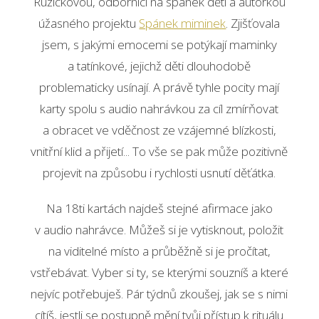
Ružičkovou, odbornicí na spánek dětí a autorkou
úžasného projektu
Spánek miminek
. Zjišťovala
jsem, s jakými emocemi se potýkají maminky
a tatínkové, jejichž děti dlouhodobě
problematicky usínají. A právě tyhle pocity mají
karty spolu s audio nahrávkou za cíl zmírňovat
a obracet ve vděčnost ze vzájemné blízkosti,
vnitřní klid a přijetí... To vše se pak může pozitivně
projevit na způsobu i rychlosti usnutí děťátka.
Na 18ti kartách najdeš stejné afirmace jako
v audio nahrávce. Můžeš si je vytisknout, položit
na viditelné místo a průběžně si je pročítat,
vstřebávat. Vyber si ty, se kterými souzníš a které
nejvíc potřebuješ. Pár týdnů zkoušej, jak se s nimi
cítíš, jestli se postupně mění tvůj přístup k rituálu