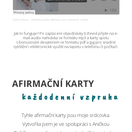
Vypni hlavu
·
ukázka audio afirmací pro unavené rodiče
Jak to funguje? Po zaplacení objednávky ti ihned přijde na e-
mail audio nahrávka ve formátu mp3 a karty spolu
s bonusovým desaterem ve formátu pdf a jpg pro snadné
vytištění i elektronické využití na tapetu v telefonu či počítači.
AFIRMAČNÍ KARTY
každodenní vzpruha
Tyhle afirmační karty jsou moje srdcovka.
Vytvořila jsem je ve spolupráci s Aničkou