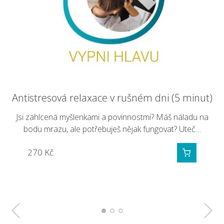
Antistresová relaxace v rušném dni (5 minut)
Relaxace jóga nidra pro restart celého těla
Večerní uvolnění a lepší spánek (8 minut)
Jsi zahlcená myšlenkami a povinnostmi? Máš náladu na
Hluboké uvolnění a regenerace těla i mysli inspirovaná
Potřebuješ rychle usnout, ale bez zklidnění to jen tak
bodu mrazu, ale potřebuješ nějak fungovat? Uteč…
nepůjde? Vyzkoušej nejkratší z večerních relaxací…
oblíbeným formátem jóga nidra
270
280
300
Kč
Kč
Kč