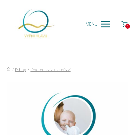
MENU
0
/
Eshop
/
těhotenství a mateřství