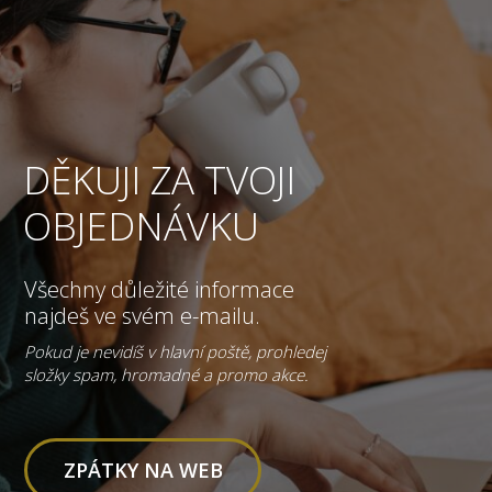
DĚKUJI ZA TVOJI
OBJEDNÁVKU
Všechny důležité informace
najdeš ve svém e-mailu.
Pokud je nevidíš v hlavní poště, prohledej
složky spam, hromadné a promo akce.
ZPÁTKY NA WEB