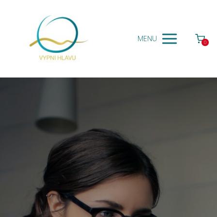
MENU
0