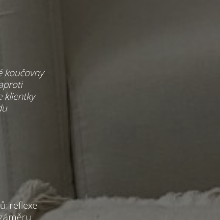
é koučovny
aproti
 klientky
du
: reflexe
 záměru