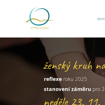
dom
ženský kruh na
reflexe
roku 2025
stanovení záměru
pro 
neděle 23. 11.