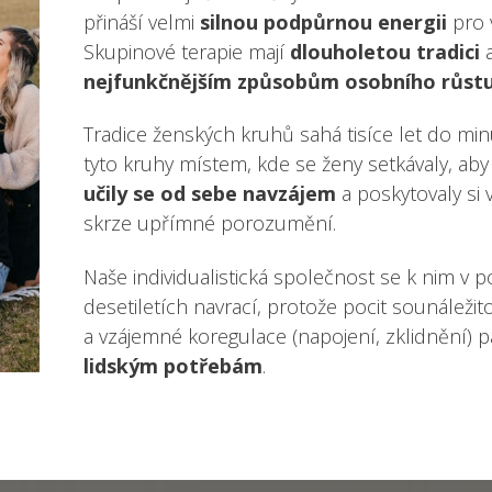
přináší velmi
silnou podpůrnou energii
pro 
Skupinové terapie mají
dlouholetou tradici
a
nejfunkčnějším způsobům osobního růst
Tradice ženských kruhů sahá tisíce let do minul
tyto kruhy místem, kde se ženy setkávaly, ab
učily se od sebe navzájem
a poskytovaly si
skrze upřímné porozumění.
Naše individualistická společnost se k nim v 
desetiletích navrací, protože pocit sounáležito
a vzájemné koregulace (napojení, zklidnění) p
lidským potřebám
.