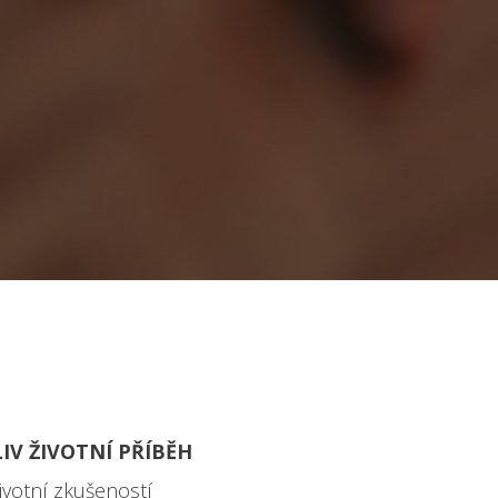
IV ŽIVOTNÍ PŘÍBĚH
votní zkušeností