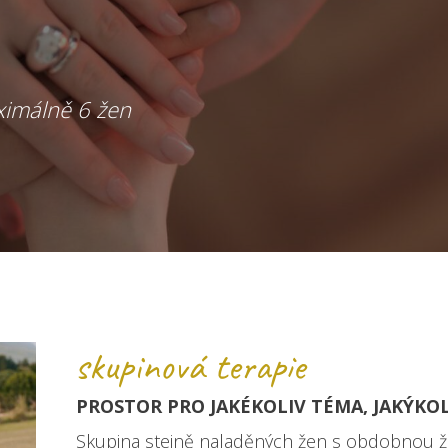
ximálně 6 žen
skupinová terapie
PROSTOR PRO JAKÉKOLIV TÉMA, JAKÝKOL
Skupina stejně naladěných žen s obdobnou ži