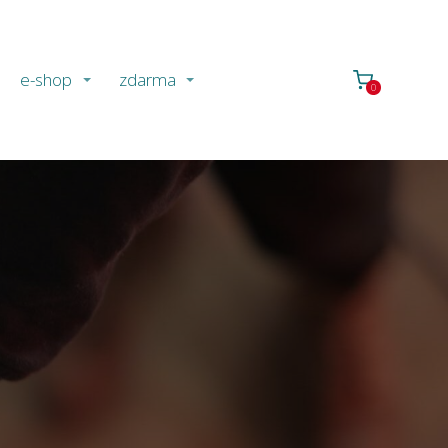
e-shop
zdarma
0