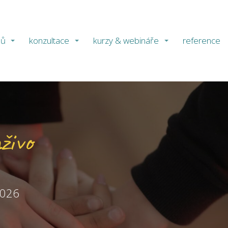
ů
konzultace
kurzy & webináře
reference
živo
2026