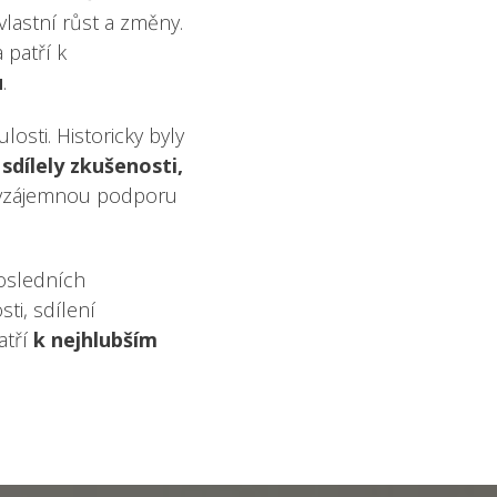
vlastní růst a změny.
 patří k
u
.
osti. Historicky byly
y
sdílely zkušenosti,
 vzájemnou podporu
posledních
sti, sdílení
atří
k nejhlubším