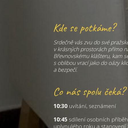
Kde se potkáme?
Srdečně vás zvu do své pražsk
v krásných prostorách přímo n
Břevnovskému klášteru, kam se
s oblibou vrací jako do oázy kli
a bezpečí.
Co nás spolu čeká?
10:30
uvítání, seznámení
10:45
sdílení osobních příběhů
uplynulého roku a stanovení