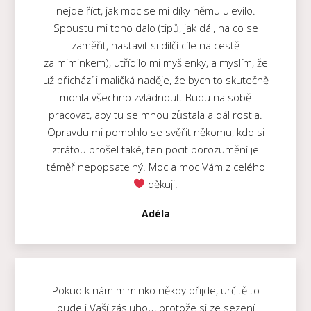
nejde říct, jak moc se mi díky němu ulevilo.
Spoustu mi toho dalo (tipů, jak dál, na co se
zaměřit, nastavit si dílčí cíle na cestě
za miminkem), utřídilo mi myšlenky, a myslím, že
už přichází i maličká naděje, že bych to skutečně
mohla všechno zvládnout. Budu na sobě
pracovat, aby tu se mnou zůstala a dál rostla.
Opravdu mi pomohlo se svěřit někomu, kdo si
ztrátou prošel také, ten pocit porozumění je
téměř nepopsatelný. Moc a moc Vám z celého
děkuji.
Adéla
Pokud k nám miminko někdy přijde, určitě to
bude i Vaší zásluhou, protože si ze sezení