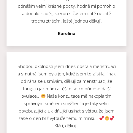
odnáším velmi krásné pocity, hodně mi pomohlo
a dodalo naději, kterou s časem chtě nechtě
trochu ztrácím. Ještě jednou děkuji.
Karolína
Shodou okolností jsem dnes dostala menstruaci
a smutná jsem byla jen, když jsem to zjistila, jinak
od rána se usmívám, děkuji za menstruaci, že
funguju jak mám a těším se co přinese další
ovulace..
Naše konzultace mě nakopla tím
správným směrem smýšlení a je taky velmi
povzbuzující a uklidňující usínat s větou, že jsem
zase o den blíž vytouženému miminku..
Klári, děkuji!!