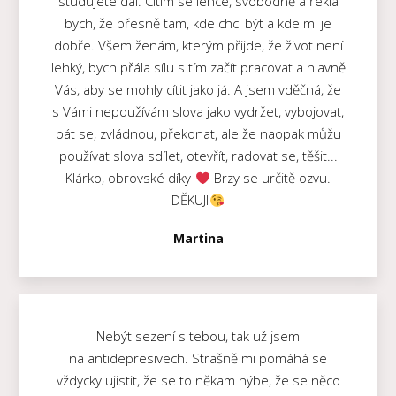
studujete dál. Cítím se lehce, svobodně a řekla
bych, že přesně tam, kde chci být a kde mi je
dobře. Všem ženám, kterým přijde, že život není
lehký, bych přála sílu s tím začít pracovat a hlavně
Vás, aby se mohly cítit jako já. A jsem vděčná, že
s Vámi nepoužívám slova jako vydržet, vybojovat,
bát se, zvládnou, překonat, ale že naopak můžu
používat slova sdílet, otevřít, radovat se, těšit...
Klárko, obrovské díky
Brzy se určitě ozvu.
DĚKUJI
Martina
Nebýt sezení s tebou, tak už jsem
na antidepresivech. Strašně mi pomáhá se
vždycky ujistit, že se to někam hýbe, že se něco