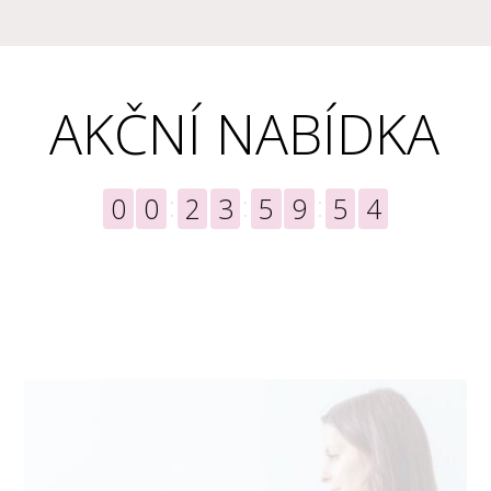
AKČNÍ NABÍDKA
0
0
2
3
5
9
5
2
DNÍ
HODIN
MINUT
SEKUND