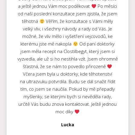
a ještě jednou Vám moc poděkovat
Po měsíci
od naší poslední konzultace jsem zjistila, že jsem
těhotná
Věřím, že konzultace s Vámi měly
velký vliv, i všechny návody a rady od Vás. Je
možné, že vliv mělo i vyšetření vejcovodů, ke
kterému jste mě nakopla
Od paní doktorky
jsem měla recept na Clostilbegyt, který jsem si
vyzvedla, ale už si ho nestihla vzít. Jsem ohromně
šťastná, že se nám to povedlo přirozeně
Včera jsem byla u doktorky, kde těhotenství
na ultrazvuku potvrdila. Budu se dál snažit řídit
tím, co jsem se naučila. Pokud by mě přepadly
myšlenky, se kterými bych si nevěděla rady,
určitě Vás budu znova kontaktovat. Ještě jednou
moc díky
Lucka