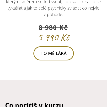
kterým směrem se teď vydat, co zkusit / na co se
vykašlat a jak to celé psychicky zvládat co nejvíc
v pohodě.
8 980 Kč
5 990 Kč
TO MĚ LÁKÁ
Co pocítíš v kurzu...