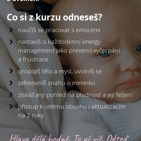
Co si z kurzu odneseš?
naučíš se pracovat s emocemi
nastavíš si každodenní energy
management jako prevenci vyčerpání
a frustrace
propojíš tělo a mysl, uvolníš se
zefektivníš snahu o miminko
získáš jiný pohled na plodnost a její řešení
přístup k celému obsahu i aktualizacím
na 2 roky
Hlava dělá hodně. To už víš. Odteď