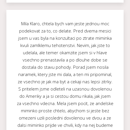
Mila Klaro, chtela bych vam jeste jednou moc
podekovat za to, co delate. Pred dvema mesici
jsem u vas byla na konzultaci po ztrate miminka
kvuli zamlklemu tehotenstvi. Nevim, jak jste to
udelala, ale temer okamzite jsem si v hlave
vsechno prenastavila a po dlouhe dobe se
dostala do stavu pohody. Porad jsem nosila
naramek, ktery jste mi dala, a ten mi pripominal,
ze vsechno je jak ma byt a cekaji nas lepsi zitrky.
S pritelem jsme odleteli na uzasnou dovolenou
do Ameriky a ja si cestou domu rikala, jak jsem
za vsechno vdecna. Mela jsem pocit, ze andelske
miminko proste chtelo, abychom si jeste bez
omezeni uzili posledni dovolenou ve dvou a ze
dalsi miminko prijde ve chvili, kdy na nej budeme