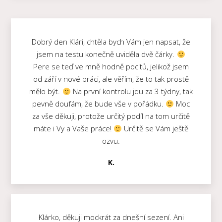
Dobrý den Klári, chtěla bych Vám jen napsat, že
jsem na testu konečně uviděla dvě čárky.
Pere se teď ve mně hodně pocitů, jelikož jsem
od září v nové práci, ale věřím, že to tak prostě
mělo být.
Na první kontrolu jdu za 3 týdny, tak
pevně doufám, že bude vše v pořádku.
Moc
za vše děkuji, protože určitý podíl na tom určitě
máte i Vy a Vaše práce!
Určitě se Vám ještě
ozvu.
K.
Klárko, děkuji mockrát za dnešní sezení. Ani