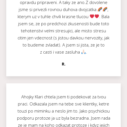
opravdu pripraveni. A taky ze ano.Z dovolene
jsme si privezli rovnou duhova dvojcatka
,
kterym uz v tuhle chvili krasne tlucou
. Bala
jsem se, ze po predchozi zkusenosti bude toto
tehotenstvi velmi stresujici, ale misto stresu
citim jen vdecnost (s jistou davkou nervozity, jak
to budeme zvladat). A jsem si jista, ze je to
z casti i vase zasluha
.
R.
Ahojky Klari chtela jsem ti podekovat za tvou
praci. Odkazala jsem na tebe sve klientky, ketre
touzi po miminku a neslo jim to. Jako psychickou
podporu protoze ja uz byla bezradna. Jsem rada
ze je mam na koho odkazat protoze i kdyz jejich