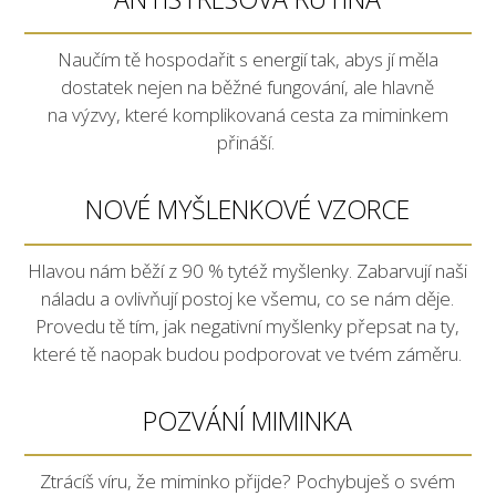
Naučím tě hospodařit s energií tak, abys jí měla
dostatek nejen na běžné fungování, ale hlavně
na výzvy, které komplikovaná cesta za miminkem
přináší.
NOVÉ MYŠLENKOVÉ VZORCE
Hlavou nám běží z 90 % tytéž myšlenky. Zabarvují naši
náladu a ovlivňují postoj ke všemu, co se nám děje.
Provedu tě tím, jak negativní myšlenky přepsat na ty,
které tě naopak budou podporovat ve tvém záměru.
POZVÁNÍ MIMINKA
Ztrácíš víru, že miminko přijde? Pochybuješ o svém