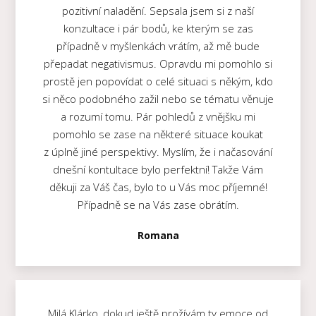
pozitivní naladění. Sepsala jsem si z naší
konzultace i pár bodů, ke kterým se zas
případně v myšlenkách vrátím, až mě bude
přepadat negativismus. Opravdu mi pomohlo si
prostě jen popovídat o celé situaci s někým, kdo
si něco podobného zažil nebo se tématu věnuje
a rozumí tomu. Pár pohledů z vnějšku mi
pomohlo se zase na některé situace koukat
z úplně jiné perspektivy. Myslím, že i načasování
dnešní kontultace bylo perfektní! Takže Vám
děkuji za Váš čas, bylo to u Vás moc příjemné!
Případně se na Vás zase obrátím.
Romana
Milá Klárko, dokud ještě prožívám ty emoce od