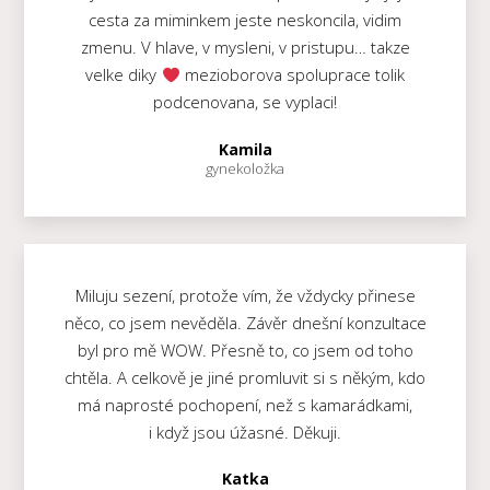
cesta za miminkem jeste neskoncila, vidim
zmenu. V hlave, v mysleni, v pristupu… takze
velke diky
mezioborova spoluprace tolik
podcenovana, se vyplaci!
Kamila
gynekoložka
Miluju sezení, protože vím, že vždycky přinese
něco, co jsem nevěděla. Závěr dnešní konzultace
byl pro mě WOW. Přesně to, co jsem od toho
chtěla. A celkově je jiné promluvit si s někým, kdo
má naprosté pochopení, než s kamarádkami,
i když jsou úžasné. Děkuji.
Katka