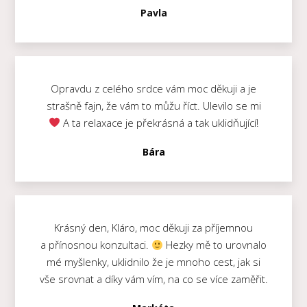
Pavla
Opravdu z celého srdce vám moc děkuji a je
strašně fajn, že vám to můžu říct. Ulevilo se mi
A ta relaxace je překrásná a tak uklidňující!
Bára
Krásný den, Kláro, moc děkuji za příjemnou
a přínosnou konzultaci.
Hezky mě to urovnalo
mé myšlenky, uklidnilo že je mnoho cest, jak si
vše srovnat a díky vám vím, na co se více zaměřit.