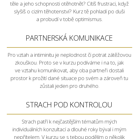
těle a jeho schopnosti otěhotnět? Cítíš frustraci, když
slyšíš o cizím těhotenství? Kurz tě pohladí po duši
a probudí v tobě optimismus.
PARTNERSKÁ KOMUNIKACE
Pro vztah a intiminitu je neplodnost či potrat zátěžovou
zkouškou. Proto se v kurzu podíváme i na to, jak
ve vztahu komunikovat, aby oba partneři dostali
prostor k prožití dané situace po svém a zároveň tu
zůstali jeden pro druhého.
STRACH POD KONTROLOU
Strach patří k nejčastějším tématům mých
individuálních konzultací a dlouhé roky býval i mým
nepřítelem. V kurzu se s tebou podělím o několik