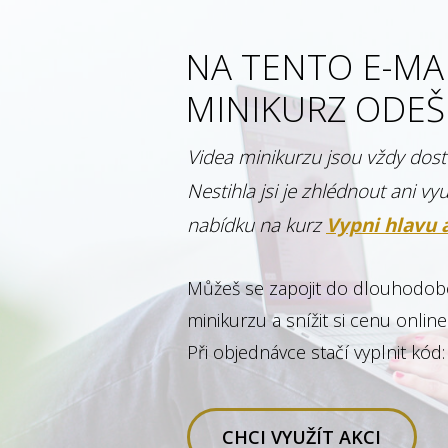
NA TENTO E-MA
MINIKURZ ODEŠ
Videa minikurzu jsou vždy dos
Nestihla jsi je zhlédnout ani vyu
nabídku na kurz
Vypni hlavu 
Můžeš se zapojit do dlouhodob
minikurzu a snížit si cenu onli
Při objednávce stačí vyplnit kód
CHCI VYUŽÍT AKCI