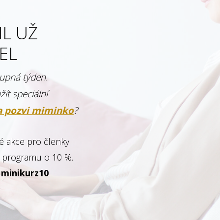
IL UŽ
EL
tupná týden.
žít speciální
a pozvi miminko
?
é akce pro členky
ne programu o 10 %.
:
minikurz10