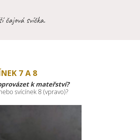
í čajová svíčka.
ÍNEK 7 A 8
oprovázet k mateřství?
 nebo svícínek 8 (vpravo)?