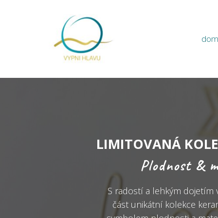
dom
LIMITOVANÁ KOLE
Plodnost & m
S radostí a lehkým dojetím 
část unikátní kolekce kera
symbolem plodnosti a mateř