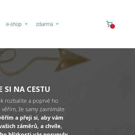
e-shop
zdarma
0
E SI NA CESTU
nek rozbalíte a poprvé ho
 věřím, že samy zavnímáte
ěřím a přeji si, aby vám
vašich záměrů, a chvíle,
eho blízkosti vás posunuly