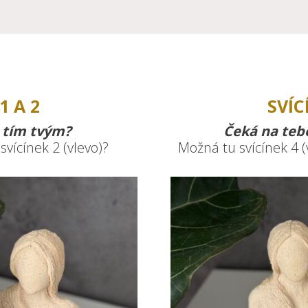
1 A 2
SVÍC
h tím tvým?
Čeká na teb
svícínek 2 (vlevo)?
Možná tu svícínek 4 (