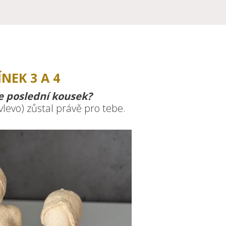
ÍNEK 3 A 4
e poslední kousek?
vlevo) zůstal právě pro tebe.