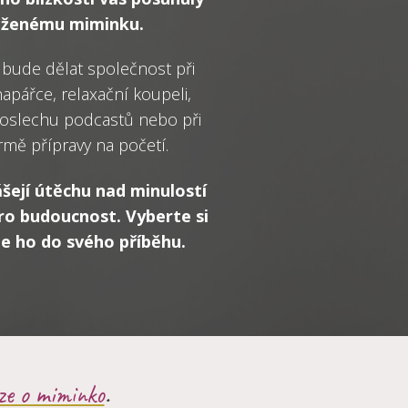
ouženému miminku.
 bude dělat společnost při
napářce, relaxační koupeli,
 poslechu podcastů nebo při
ormě přípravy na početí.
ášejí útěchu nad minulostí
ro budoucnost. Vyberte si
te ho do svého příběhu.
ze o miminko
.