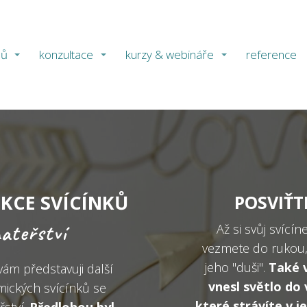
ů
konzultace
kurzy & webináře
reference
KCE SVÍCÍNKŮ
POSVIŤT
ateřství
Až si svůj svící
vezmete do rukou,
jeho "duši".
Také v
vám představuji další
vnesl světlo do 
mických svícínků se
které strávíte v j
ství.
Předlohou byl