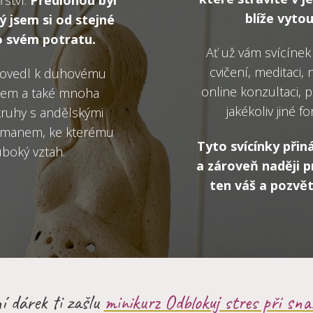
blíže vyt
ý jsem si od stejné
o svém potratu.
Ať už vám svícínek
cvičení, meditaci, 
provedl k duhovému
online konzultaci,
ěhem a také mnoha
jakékoliv jiné f
kruhy s andělskými
ismanem, ke kterému
Tyto svícínky přin
luboký vztah.
a zároveň naději p
ten váš a pozvě
ní dárek ti zašlu
minikurz Odblokuj stres při sna