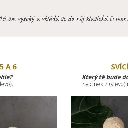
16 cm vysoký a vkládá se do něj klasická či menš
5 A 6
SVÍC
nhle?
Který tě bude d
levo).
Svícínek 7 (vlevo)