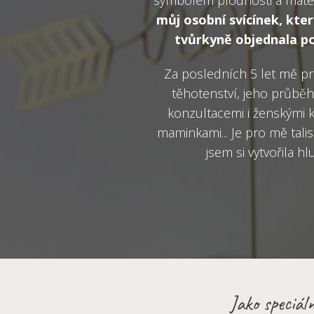
můj osobní svícínek, kter
tvůrkyně objednala p
Za posledních 5 let mě 
těhotenství, jeho průb
konzultacemi i ženskými 
maminkami... Je pro mě tal
jsem si vytvořila h
Jako speciál