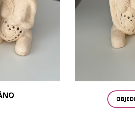
ÁNO
OBJED