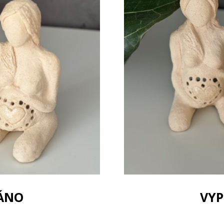
ÁNO
VY