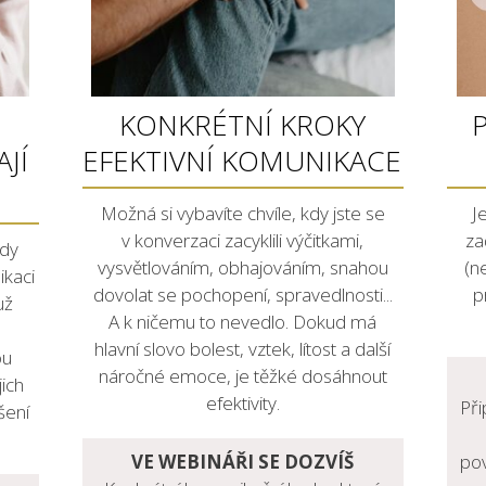
KONKRÉTNÍ KROKY
JÍ
EFEKTIVNÍ KOMUNIKACE
Možná si vybavíte chvíle, kdy jste se
J
v konverzaci zacyklili výčitkami,
za
hdy
vysvětlováním, obhajováním, snahou
(ne
ikaci
dovolat se pochopení, spravedlnosti...
p
už
A k ničemu to nevedlo. Dokud má
hlavní slovo bolest, vztek, lítost a další
ou
náročné emoce, je těžké dosáhnout
jich
efektivity.
Při
šení
VE WEBINÁŘI SE DOZVÍŠ
pov