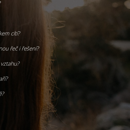
?
em cítí?
ou řeč i řešení?
 vztahu?
aří?
ě?