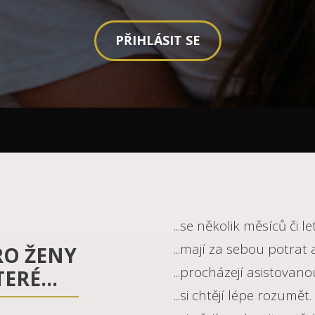
PŘIHLÁSIT SE
...se několik měsíců či l
...mají za sebou potrat 
RO ŽENY
...procházejí asistovan
ERÉ...
...si chtějí lépe rozumět.