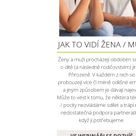
JAK TO VIDÍ ŽENA / 
Ženy a muži procházejí obdobím s
o dítě (a následně rodičovstvím) ji
Přirozeně. V každém z nich se
probouzejí více či méně odlišné e
a jiným způsobem je dávají najev
Může to vést k tomu, že některá t
/ pocity nezvládáme sdílet a trápí
nedostatečná podpora partnera(k
když ji potřebujeme.