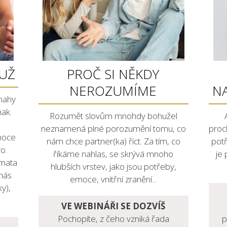
MUŽ
PROČ SI NĚKDY
NEROZUMÍME
N
nahy
nak.
Rozumět slovům mnohdy bohužel
neznamená plné porozumění tomu, co
proc
moce
nám chce partner(ka) říct. Za tím, co
potř
o.
říkáme nahlas, se skrývá mnoho
je
émata
hlubších vrstev, jako jsou potřeby,
 nás
emoce, vnitřní zranění...
y),
VE WEBINÁŘI SE DOZVÍŠ
Pochopíte, z čeho vzniká řada
p