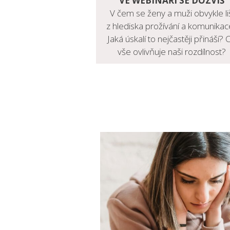
VE WEBINÁŘI SE DOZVÍŠ
V čem se ženy a muži obvykle li
z hlediska prožívání a komunikac
Jaká úskalí to nejčastěji přináší? 
vše ovlivňuje naši rozdílnost?