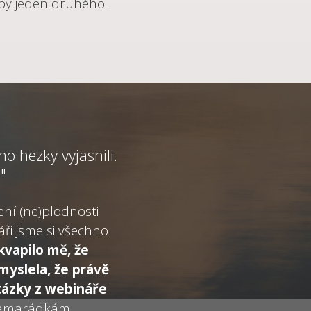
řeby jeden druhého.
o hezky vyjasnili.
"
ení (ne)plodnosti
ři jsme si všechno
kvapilo mě, že
 myslela, že právě
otázky z webináře
kamarádkám.