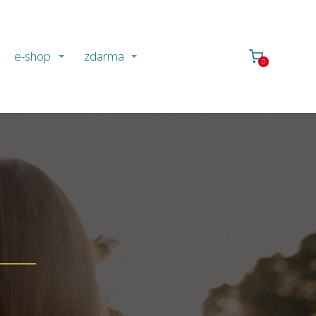
e-shop
zdarma
0