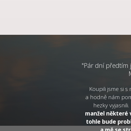
"Pár dní předtím 
Koupili jsme si 
a hodně nám pomoh
hezky vyjasnili
manžel některé vě
tohle bude probl
a mě se str