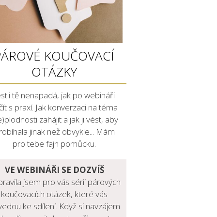
PÁROVÉ KOUČOVACÍ
OTÁZKY
estli tě nenapadá, jak po webináři
čít s praxí. Jak konverzaci na téma
)plodnosti zahájit a jak ji vést, aby
robíhala jinak než obvykle... Mám
pro tebe fajn pomůcku.
VE WEBINÁŘI SE DOZVÍŠ
pravila jsem pro vás sérii párových
koučovacích otázek, které vás
edou ke sdílení. Když si navzájem