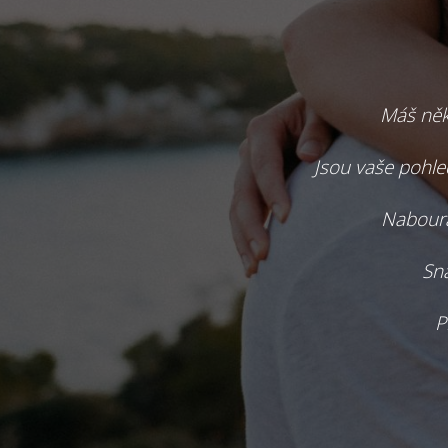
Máš někd
Jsou vaše pohle
Nabourá
Sna
P