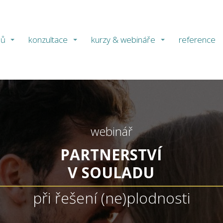
ů
konzultace
kurzy & webináře
reference
webinář
PARTNERSTVÍ
V SOULADU
při řešení (ne)plodnosti