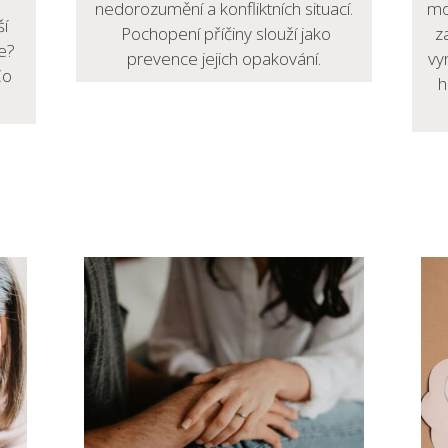
nedorozumění a konfliktních situací.
mo
ší
Pochopení příčiny slouží jako
z
e?
prevence jejich opakování.
vy
Co
h