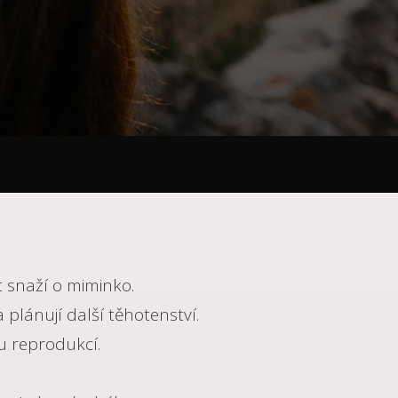
et snaží o miminko.
a plánují další těhotenství.
ou reprodukcí.