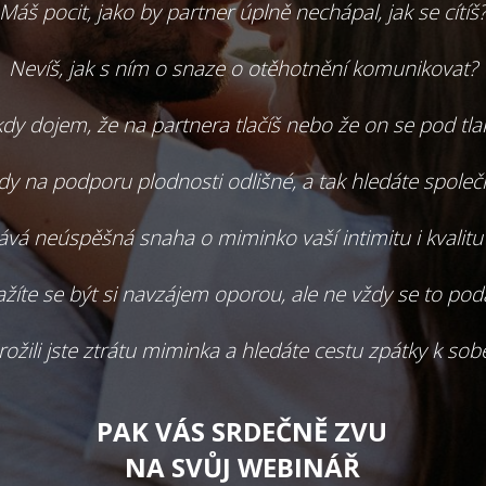
Máš pocit, jako by partner úplně nechápal, jak se cítíš
Nevíš, jak s ním o snaze o otěhotnění komunikovat?
y dojem, že na partnera tlačíš nebo že on se pod tlak
dy na podporu plodnosti odlišné, a tak hledáte společn
vá neúspěšná snaha o miminko vaší intimitu i kvalitu
žíte se být si navzájem oporou, ale ne vždy se to pod
rožili jste ztrátu miminka a hledáte cestu zpátky k sob
PAK VÁS SRDEČNĚ ZVU
NA SVŮJ WEBINÁŘ