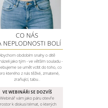
CO NÁS
A NEPLODNOSTI BOLÍ
Abychom obdobím snahy o dítě
házeli jako tým - ve větším souladu -
ebujeme se umět vcítit do toho, co
 pro kterého z nás těžké, zmatené,
zraňující, tabu...
VE WEBINÁŘI SE DOZVÍŠ
Webinář vám jako páru otevře
rostor k diskusi témat, o kterých