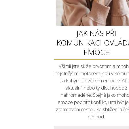
JAK NÁS PŘI
KOMUNIKACI OVLÁDA
EMOCE
Všimli jste si, že prvotním a mno
nejsilnějším motorem jsou v komun
s druhým člověkem emoce? Ať 
aktuální, nebo ty dlouhodobě
nahromaděné. Stejně jako moh
emoce podnítit konflikt, umí být je
zformování cestou ke sblížení a ře
neshod.