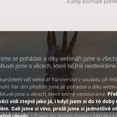
...si přejí pochopit pot
jsme se pohádali a díky webináři jsme si všechn
Mluvili jsme o věcech, které běžně neotevíráme.
s manželem váš webinář Partnerství v souladu při řeš
l. Pár dní předtím jsme se pohádali a díky webiná
. Mluvili jsme o věcech, které běžně neotevíráme.
Pře
ci vidí stejně jako já, i když jsem si do té doby
ém. Dali jsme si víno, prošli jsme si jednotlivé 
ašně ulevilo.
Už jsem ho doporučovala i několika 