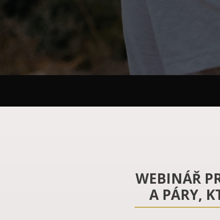
WEBINÁŘ P
A PÁRY, KT