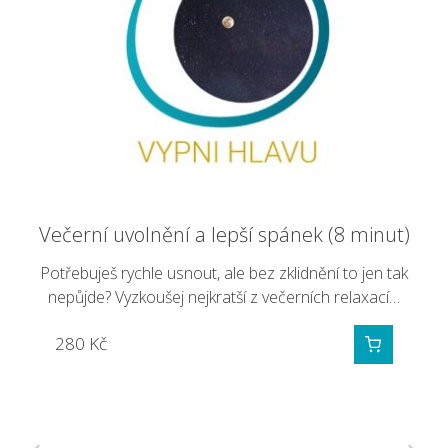
Večerní uvolnění a lepší spánek (19 minut)
Večerní uvolnění a lepší spánek (13 minut)
Večerní uvolnění a lepší spánek (8 minut)
Trvá ti dlouho, než usneš? Nezvládáš přestat myslet na
Potřebuješ rychle usnout, ale bez zklidnění to jen tak
Neumíš nechat stres a povinnosti za dveřmi ložnice?
nepůjde? Vyzkoušej nejkratší z večerních relaxací…
povinnosti? Dohání tě před spaním stres…
Přemýšlíš před spaním o tom, co tě…
280
350
300
Kč
Kč
Kč