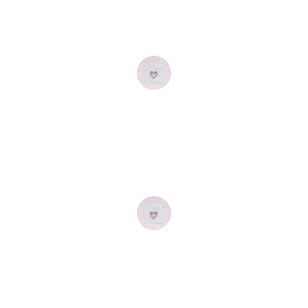
dostávám do vlastního světa. Dává mi to energii
a zbavuje nejistoty.
Marek
Já už tu tvojí relaxaci ani nemusím zapínat. Tak jsem
se na ni naučila, že mě uspí jen myšlenky na ni a ten
postup uvolnění těla... Opravdu geniální!
Aneta
Dobre ráno, Klári, vyzkoušela jsem tvé relaxace
a musím říct - klobouk dolů. Jsou úžasné, hlavně ta