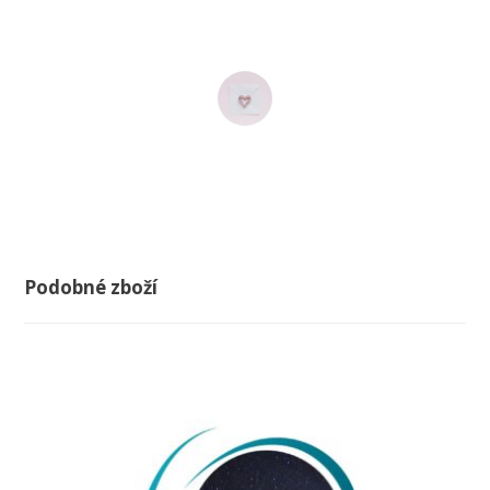
večerní na usínání. Skvěle volená slova, hudba...
miluju to. Jsi talent!
Lucie
Podobné zboží