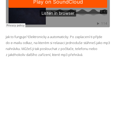
Jak to funguje? Elektronicky a automaticky. Po zaplacení ti přijde
do e-mailu odkaz, na kterém si relaxaci jednoduše stáhneš jako mp3
nahrávku. Můžeš ji tak poslouchat z počítače, telefonu nebo
z jakéhokoliv dalšího zařízení, které mp3 přehrává.
Váhal jsem, jestli to pro mě bude to pravé, ale už pár
týdnů si pouštím nahrávky pro klidný spánek
a uvolnění ve stresujících dnech a je to super! Hudba
i hlas jsou uklidňující a při poslechu se rychle