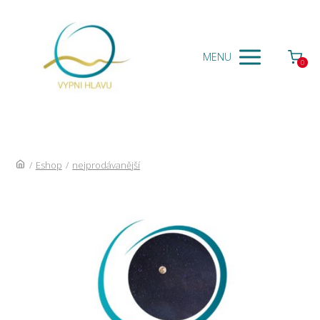
MENU
0
/
Eshop
/
nejprodávanější