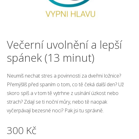
Večerní uvolnění a lepší
spánek (13 minut)
Neumíš nechat stres a povinnosti za dveřmi ložnice?
Přemýšlíš před spaním o tom, co tě čeká další den? Už
skoro spíš a v tom tě vytrhne z usínání úzkost nebo
strach? Zdají se ti noční můry, nebo tě naopak
vyčerpávají bezesné noci? Pak jsi tu správně.
300
Kč