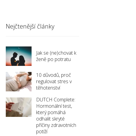
Nejčtenější články
Jak se (ne)chovat k
ženě po potratu
10 důvodů, proč
regulovat stres v
těhotenství
DUTCH Complete:
Hormonální test,
který pomáhá
odhalit skryté
příčiny zdravotních
potíží