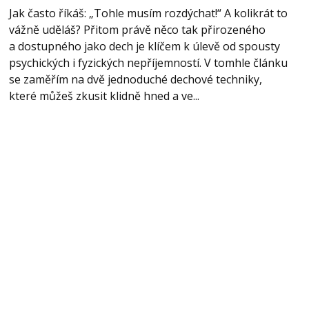
Jak často říkáš: „Tohle musím rozdýchat!“ A kolikrát to
vážně uděláš? Přitom právě něco tak přirozeného
a dostupného jako dech je klíčem k úlevě od spousty
psychických i fyzických nepříjemností. V tomhle článku
se zaměřím na dvě jednoduché dechové techniky,
které můžeš zkusit klidně hned a ve...