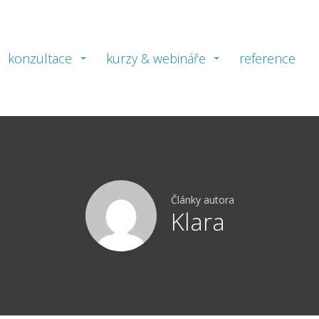
konzultace
kurzy & webináře
reference
Články autora
Klara