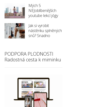
Mých 5
NEJoblíbenějších
youtube lekcí jógy
Jak si vyrobit
nástěnku splněných
snů? Snadno
PODPORA PLODNOSTI
Radostná cesta k miminku