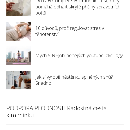
DUTCH Complete: Hormonální test, který
pomáhá odhalit skryté příčiny zdravotních
potíží
10 důvodů, proč regulovat stres v
těhotenství
Mých 5 NEJoblíbenějších youtube lekcí jógy
Jak si vyrobit nástěnku splněných snů?
Snadno
PODPORA PLODNOSTI Radostná cesta
k miminku