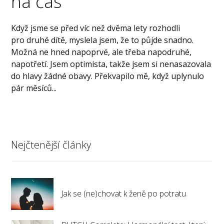
na čas
Když jsme se před víc než dvěma lety rozhodli
pro druhé dítě, myslela jsem, že to půjde snadno.
Možná ne hned napoprvé, ale třeba napodruhé,
napotřetí. Jsem optimista, takže jsem si nenasazovala
do hlavy žádné obavy. Překvapilo mě, když uplynulo
pár měsíců...
Nejčtenější články
Jak se (ne)chovat k ženě po potratu