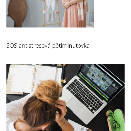
SOS antistresová pětiminutovka