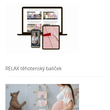
RELAX těhotenský balíček