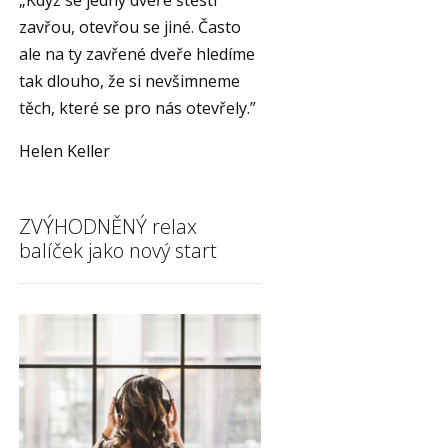
„Když se jedny dveře štěstí
zavřou, otevřou se jiné. Často
ale na ty zavřené dveře hledíme
tak dlouho, že si nevšimneme
těch, které se pro nás otevřely.”
Helen Keller
ZVÝHODNĚNÝ relax
balíček jako nový start