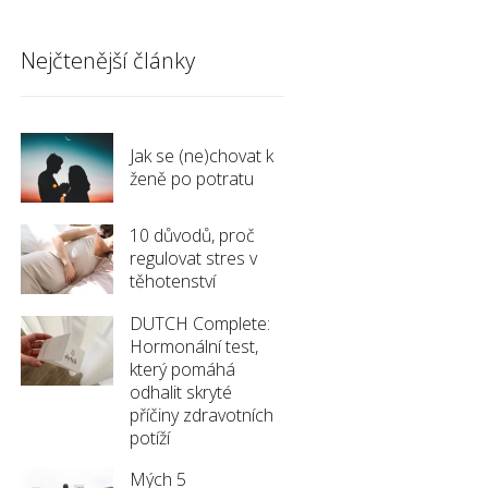
Nejčtenější články
Jak se (ne)chovat k
ženě po potratu
10 důvodů, proč
regulovat stres v
těhotenství
DUTCH Complete:
Hormonální test,
který pomáhá
odhalit skryté
příčiny zdravotních
potíží
Mých 5