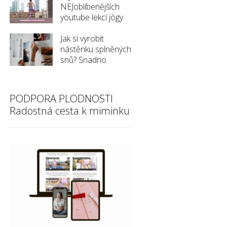
NEJoblíbenějších
youtube lekcí jógy
Jak si vyrobit
nástěnku splněných
snů? Snadno
PODPORA PLODNOSTI
Radostná cesta k miminku