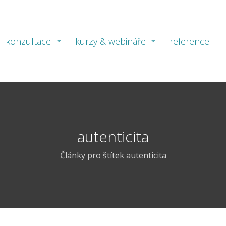
konzultace
kurzy & webináře
reference
autenticita
Články pro štítek autenticita