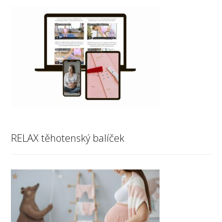
RELAX těhotenský balíček