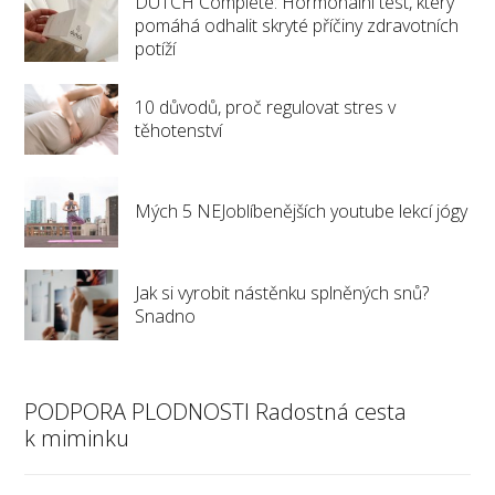
DUTCH Complete: Hormonální test, který
pomáhá odhalit skryté příčiny zdravotních
potíží
10 důvodů, proč regulovat stres v
těhotenství
Mých 5 NEJoblíbenějších youtube lekcí jógy
Jak si vyrobit nástěnku splněných snů?
Snadno
PODPORA PLODNOSTI Radostná cesta
k miminku