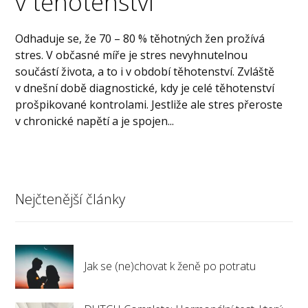
v těhotenství
Odhaduje se, že 70 – 80 % těhotných žen prožívá
stres. V občasné míře je stres nevyhnutelnou
součástí života, a to i v období těhotenství. Zvláště
v dnešní době diagnostické, kdy je celé těhotenství
prošpikované kontrolami. Jestliže ale stres přeroste
v chronické napětí a je spojen...
Nejčtenější články
Jak se (ne)chovat k ženě po potratu