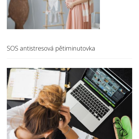
SOS antistresová pětiminutovka