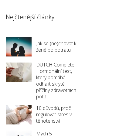
Nejčtenější články
Jak se (ne)chovat k
ženě po potratu
DUTCH Complete:
Hormonální test,
který pomáhá
odhalit skryté
příčiny zdravotních
potíží
10 důvodů, proč
regulovat stres v
těhotenství
Mých 5