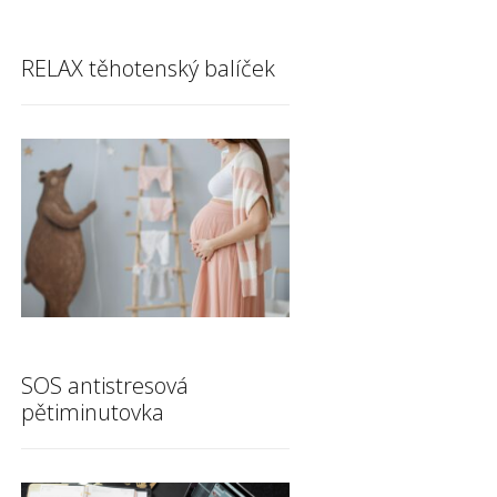
RELAX těhotenský balíček
SOS antistresová
pětiminutovka