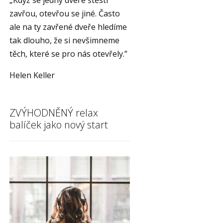
„Když se jedny dveře štěstí
zavřou, otevřou se jiné. Často
ale na ty zavřené dveře hledíme
tak dlouho, že si nevšimneme
těch, které se pro nás otevřely.”
Helen Keller
ZVÝHODNĚNÝ relax
balíček jako nový start