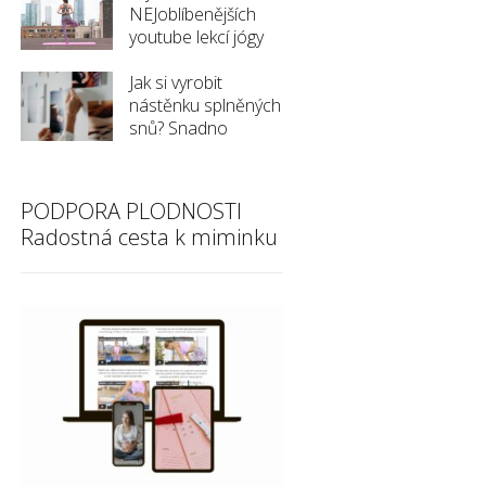
NEJoblíbenějších
youtube lekcí jógy
Jak si vyrobit
nástěnku splněných
snů? Snadno
PODPORA PLODNOSTI
Radostná cesta k miminku