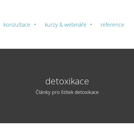
konzultace
kurzy & webináře
reference
detoxikace
Články pro štítek detoxikace