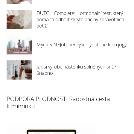
DUTCH Complete: Hormonální test, který
pomáhá odhalit skryté příčiny zdravotních
potíží
Mých 5 NEJoblíbenějších youtube lekcí jógy
Jak si vyrobit nástěnku splněných snů?
Snadno
PODPORA PLODNOSTI Radostná cesta
k miminku