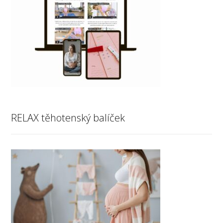
RELAX těhotenský balíček