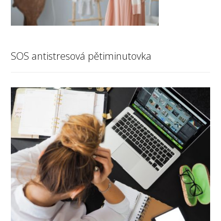
SOS antistresová pětiminutovka