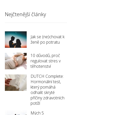
Nejčtenější články
Jak se (ne)chovat k
ženě po potratu
10 důvodů, proč
regulovat stres v
těhotenství
DUTCH Complete:
Hormonální test,
který pomáhá
odhalit skryté
příčiny zdravotních
potíží
Mých 5