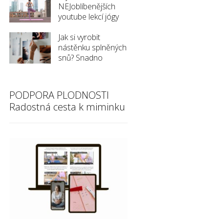
NEJoblíbenějších
youtube lekcí jógy
Jak si vyrobit
nástěnku splněných
snů? Snadno
PODPORA PLODNOSTI
Radostná cesta k miminku