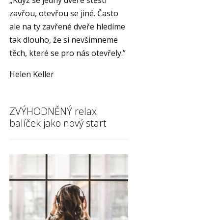
„Když se jedny dveře štěstí
zavřou, otevřou se jiné. Často
ale na ty zavřené dveře hledíme
tak dlouho, že si nevšimneme
těch, které se pro nás otevřely.”
Helen Keller
ZVÝHODNĚNÝ relax
balíček jako nový start