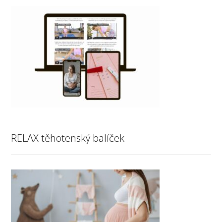
RELAX těhotenský balíček