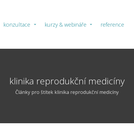
konzultace
kurzy & webináře
reference
klinika reprodukční medicíny
Články pro štítek klinika reprodukční medicíny