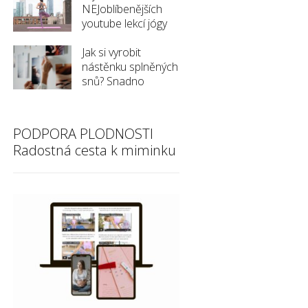
NEJoblíbenějších
youtube lekcí jógy
Jak si vyrobit
nástěnku splněných
snů? Snadno
PODPORA PLODNOSTI
Radostná cesta k miminku