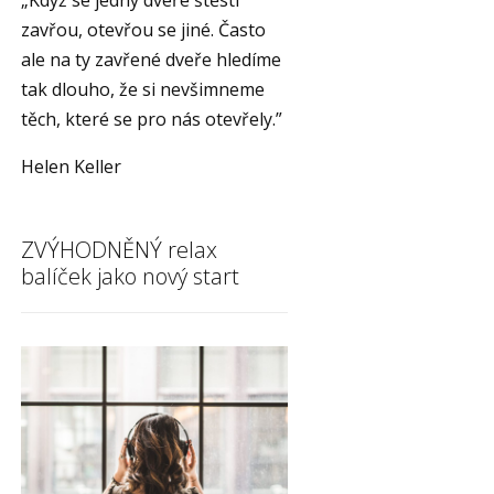
„Když se jedny dveře štěstí
zavřou, otevřou se jiné. Často
ale na ty zavřené dveře hledíme
tak dlouho, že si nevšimneme
těch, které se pro nás otevřely.”
Helen Keller
ZVÝHODNĚNÝ relax
balíček jako nový start