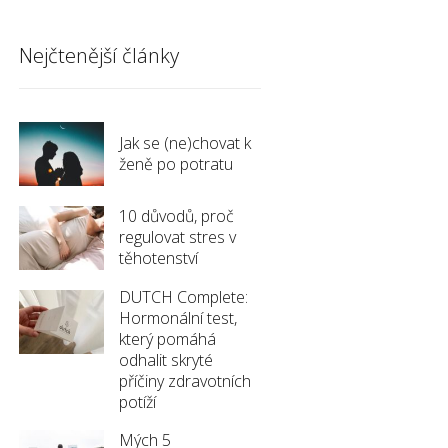
Nejčtenější články
Jak se (ne)chovat k
ženě po potratu
10 důvodů, proč
regulovat stres v
těhotenství
DUTCH Complete:
Hormonální test,
který pomáhá
odhalit skryté
příčiny zdravotních
potíží
Mých 5