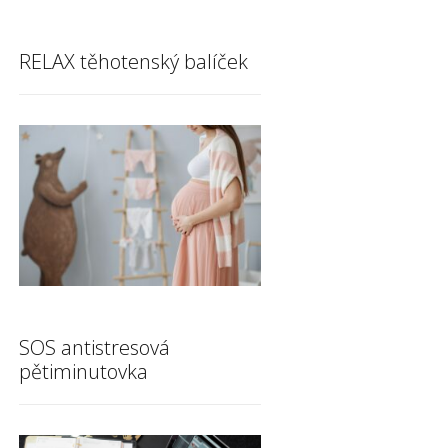
RELAX těhotenský balíček
SOS antistresová
pětiminutovka