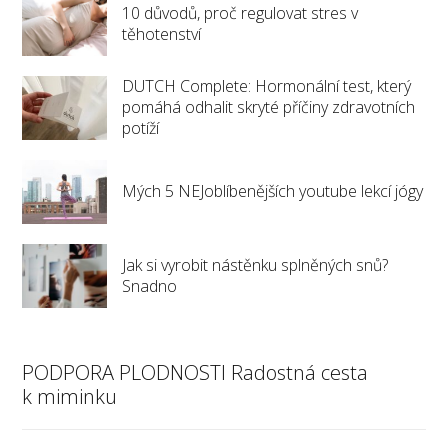
10 důvodů, proč regulovat stres v
těhotenství
DUTCH Complete: Hormonální test, který
pomáhá odhalit skryté příčiny zdravotních
potíží
Mých 5 NEJoblíbenějších youtube lekcí jógy
Jak si vyrobit nástěnku splněných snů?
Snadno
PODPORA PLODNOSTI Radostná cesta
k miminku