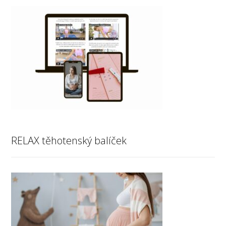
RELAX těhotenský balíček