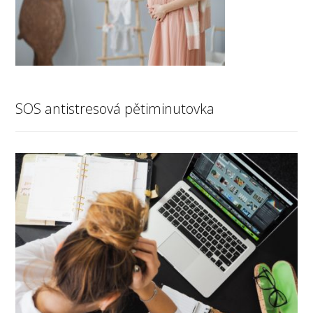
SOS antistresová pětiminutovka