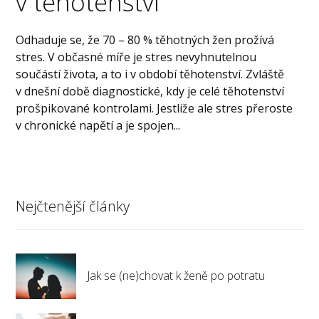
v těhotenství
Odhaduje se, že 70 – 80 % těhotných žen prožívá
stres. V občasné míře je stres nevyhnutelnou
součástí života, a to i v období těhotenství. Zvláště
v dnešní době diagnostické, kdy je celé těhotenství
prošpikované kontrolami. Jestliže ale stres přeroste
v chronické napětí a je spojen...
Nejčtenější články
Jak se (ne)chovat k ženě po potratu