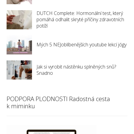
DUTCH Complete: Hormonální test, který
pomáhá odhalit skryté příčiny zdravotních
potíží
Mých 5 NEJoblíbenějších youtube lekcí jógy
Jak si vyrobit nástěnku splněných snů?
Snadno
PODPORA PLODNOSTI Radostná cesta
k miminku