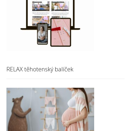
RELAX těhotenský balíček