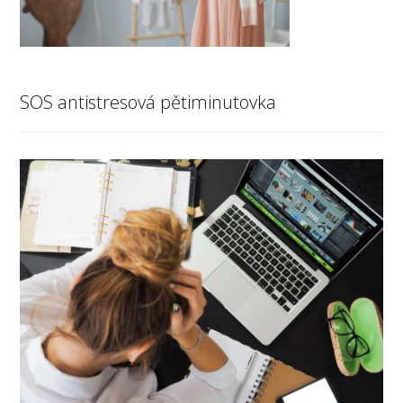
SOS antistresová pětiminutovka