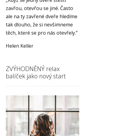
„Když se jedny dveře štěstí
zavřou, otevřou se jiné. Často
ale na ty zavřené dveře hledíme
tak dlouho, že si nevšimneme
těch, které se pro nás otevřely.”
Helen Keller
ZVÝHODNĚNÝ relax
balíček jako nový start