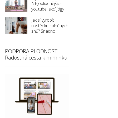
NEJoblíbenějších
youtube lekcí jógy
Jak si vyrobit
nástěnku splněných
snů? Snadno
PODPORA PLODNOSTI
Radostná cesta k miminku