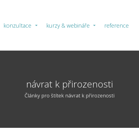
konzultace
kurzy & webináře
reference
návrat k přirozenosti
Články pro štítek návrat k přirozenosti