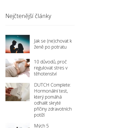
Nejčtenější články
Jak se (ne)chovat k
ženě po potratu
10 důvodů, proč
regulovat stres v
těhotenství
DUTCH Complete:
Hormonální test,
který pomáhá
odhalit skryté
příčiny zdravotních
potíží
Mých 5