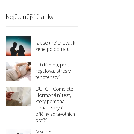
Nejčtenější články
Jak se (ne)chovat k
ženě po potratu
10 důvodů, proč
regulovat stres v
těhotenství
DUTCH Complete:
Hormonální test,
který pomáhá
odhalit skryté
příčiny zdravotních
potíží
Mých 5