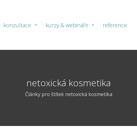
konzultace
kurzy & webináře
reference
netoxická kosmetika
Články pro štítek netoxická kosmetika