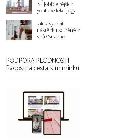
NEJoblíbenějších
youtube lekcí jógy
Jak si vyrobit
nástěnku splněných
snů? Snadno
PODPORA PLODNOSTI
Radostná cesta k miminku