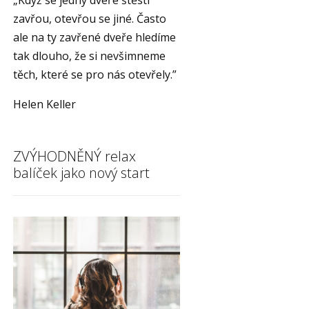
„Když se jedny dveře štěstí
zavřou, otevřou se jiné. Často
ale na ty zavřené dveře hledíme
tak dlouho, že si nevšimneme
těch, které se pro nás otevřely.”
Helen Keller
ZVÝHODNĚNÝ relax
balíček jako nový start