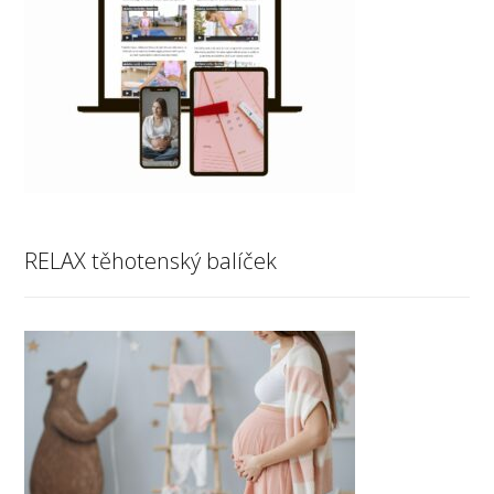
RELAX těhotenský balíček