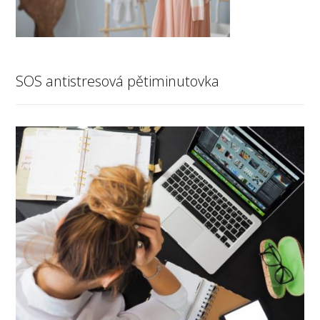
SOS antistresová pětiminutovka