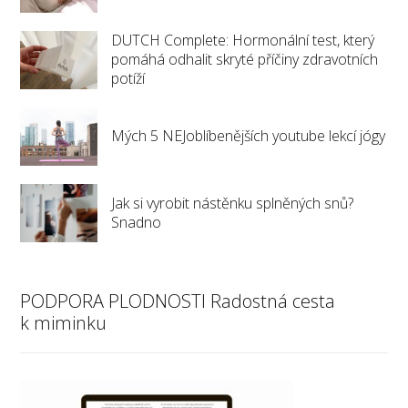
DUTCH Complete: Hormonální test, který
pomáhá odhalit skryté příčiny zdravotních
potíží
Mých 5 NEJoblíbenějších youtube lekcí jógy
Jak si vyrobit nástěnku splněných snů?
Snadno
PODPORA PLODNOSTI Radostná cesta
k miminku