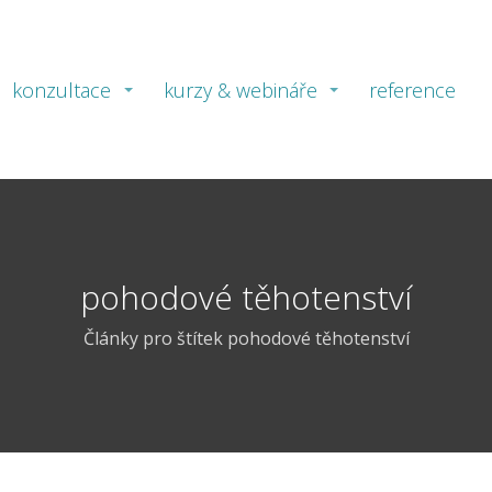
konzultace
kurzy & webináře
reference
pohodové těhotenství
Články pro štítek pohodové těhotenství