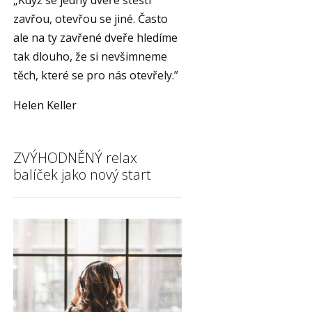
„Když se jedny dveře štěstí
zavřou, otevřou se jiné. Často
ale na ty zavřené dveře hledíme
tak dlouho, že si nevšimneme
těch, které se pro nás otevřely.”
Helen Keller
ZVÝHODNĚNÝ relax
balíček jako nový start