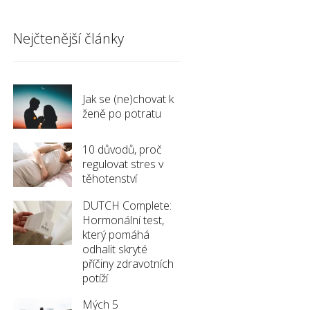
Nejčtenější články
Jak se (ne)chovat k
ženě po potratu
10 důvodů, proč
regulovat stres v
těhotenství
DUTCH Complete:
Hormonální test,
který pomáhá
odhalit skryté
příčiny zdravotních
potíží
Mých 5