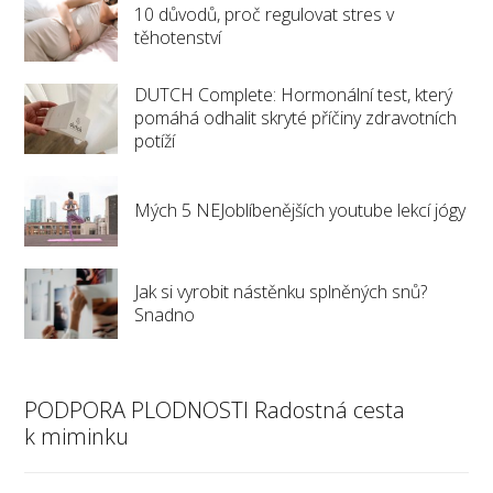
10 důvodů, proč regulovat stres v
těhotenství
DUTCH Complete: Hormonální test, který
pomáhá odhalit skryté příčiny zdravotních
potíží
Mých 5 NEJoblíbenějších youtube lekcí jógy
Jak si vyrobit nástěnku splněných snů?
Snadno
PODPORA PLODNOSTI Radostná cesta
k miminku