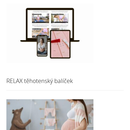
RELAX těhotenský balíček