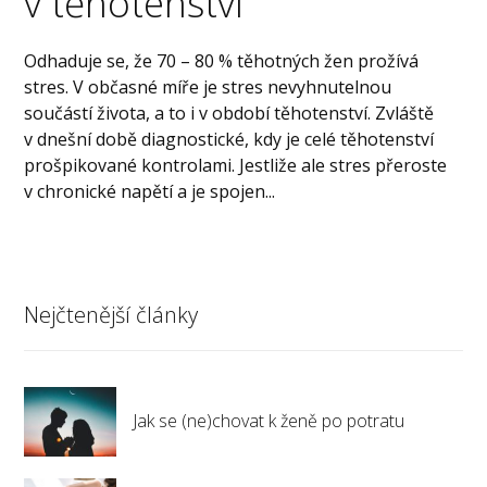
v těhotenství
Odhaduje se, že 70 – 80 % těhotných žen prožívá
stres. V občasné míře je stres nevyhnutelnou
součástí života, a to i v období těhotenství. Zvláště
v dnešní době diagnostické, kdy je celé těhotenství
prošpikované kontrolami. Jestliže ale stres přeroste
v chronické napětí a je spojen...
Nejčtenější články
Jak se (ne)chovat k ženě po potratu