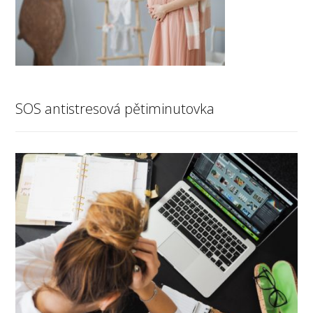
SOS antistresová pětiminutovka