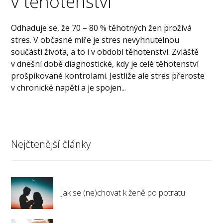
v těhotenství
Odhaduje se, že 70 – 80 % těhotných žen prožívá
stres. V občasné míře je stres nevyhnutelnou
součástí života, a to i v období těhotenství. Zvláště
v dnešní době diagnostické, kdy je celé těhotenství
prošpikované kontrolami. Jestliže ale stres přeroste
v chronické napětí a je spojen...
Nejčtenější články
Jak se (ne)chovat k ženě po potratu