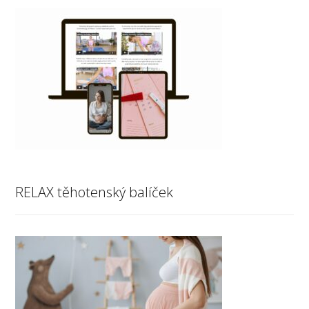
RELAX těhotenský balíček