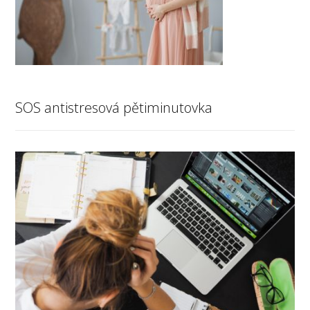
SOS antistresová pětiminutovka