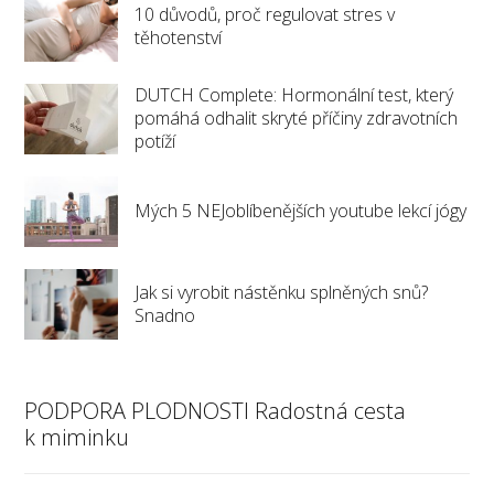
10 důvodů, proč regulovat stres v
těhotenství
DUTCH Complete: Hormonální test, který
pomáhá odhalit skryté příčiny zdravotních
potíží
Mých 5 NEJoblíbenějších youtube lekcí jógy
Jak si vyrobit nástěnku splněných snů?
Snadno
PODPORA PLODNOSTI Radostná cesta
k miminku