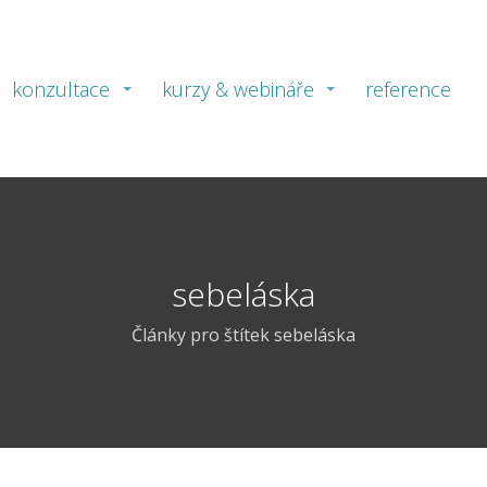
konzultace
kurzy & webináře
reference
sebeláska
Články pro štítek sebeláska