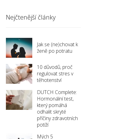
Nejčtenější články
Jak se (ne)chovat k
ženě po potratu
10 důvodů, proč
regulovat stres v
těhotenství
DUTCH Complete:
Hormonální test,
který pomáhá
odhalit skryté
příčiny zdravotních
potíží
Mých 5