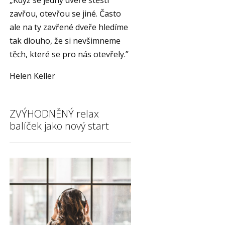
„Když se jedny dveře štěstí
zavřou, otevřou se jiné. Často
ale na ty zavřené dveře hledíme
tak dlouho, že si nevšimneme
těch, které se pro nás otevřely.”
Helen Keller
ZVÝHODNĚNÝ relax
balíček jako nový start