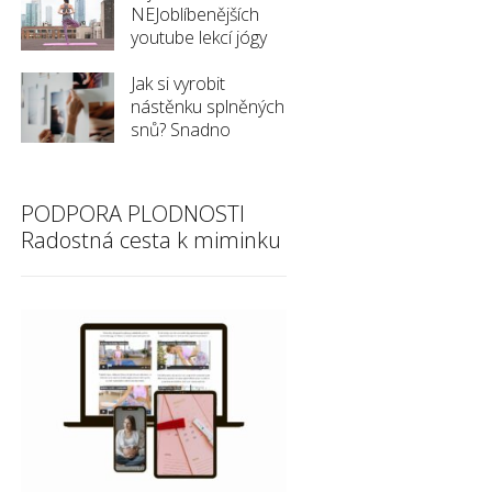
NEJoblíbenějších
youtube lekcí jógy
Jak si vyrobit
nástěnku splněných
snů? Snadno
PODPORA PLODNOSTI
Radostná cesta k miminku