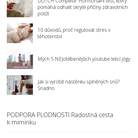
DUTCH Complete: Hormonální test, který
pomáhá odhalit skryté příčiny zdravotních
potíží
10 důvodů, proč regulovat stres v
těhotenství
Mých 5 NEJoblíbenějších youtube lekcí jógy
Jak si vyrobit nástěnku splněných snů?
Snadno
PODPORA PLODNOSTI Radostná cesta
k miminku