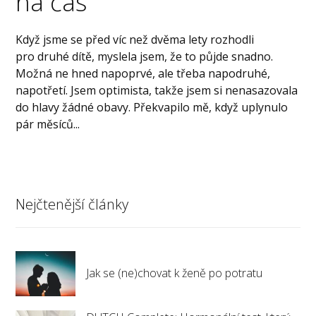
na čas
Když jsme se před víc než dvěma lety rozhodli
pro druhé dítě, myslela jsem, že to půjde snadno.
Možná ne hned napoprvé, ale třeba napodruhé,
napotřetí. Jsem optimista, takže jsem si nenasazovala
do hlavy žádné obavy. Překvapilo mě, když uplynulo
pár měsíců...
Nejčtenější články
Jak se (ne)chovat k ženě po potratu