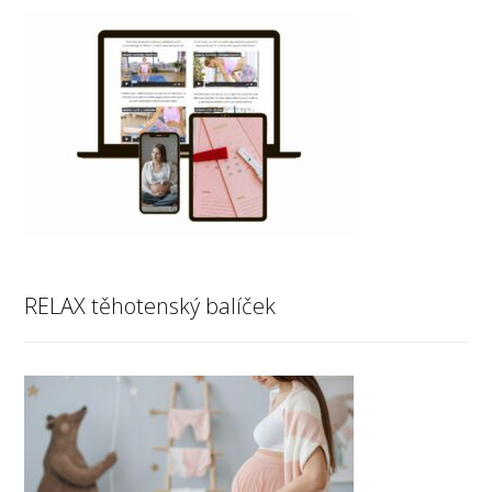
RELAX těhotenský balíček