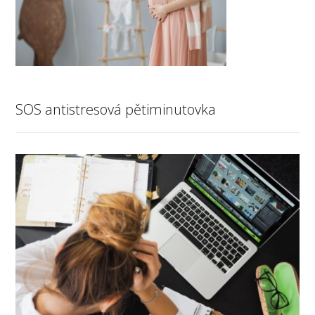
SOS antistresová pětiminutovka