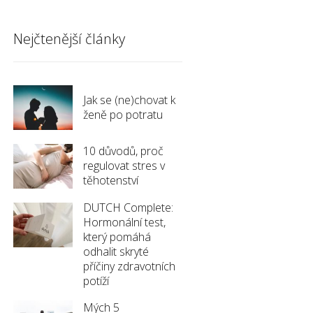
Nejčtenější články
Jak se (ne)chovat k
ženě po potratu
10 důvodů, proč
regulovat stres v
těhotenství
DUTCH Complete:
Hormonální test,
který pomáhá
odhalit skryté
příčiny zdravotních
potíží
Mých 5