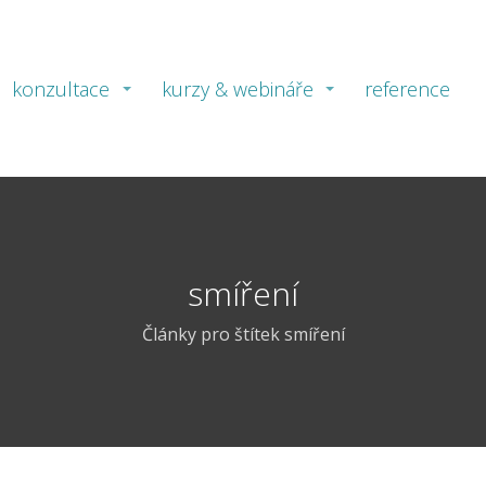
konzultace
kurzy & webináře
reference
smíření
Články pro štítek smíření