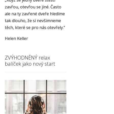
„Když se jedny dveře štěstí
zavřou, otevřou se jiné. Často
ale na ty zavřené dveře hledíme
tak dlouho, že si nevšimneme
těch, které se pro nás otevřely.”
Helen Keller
ZVÝHODNĚNÝ relax
balíček jako nový start