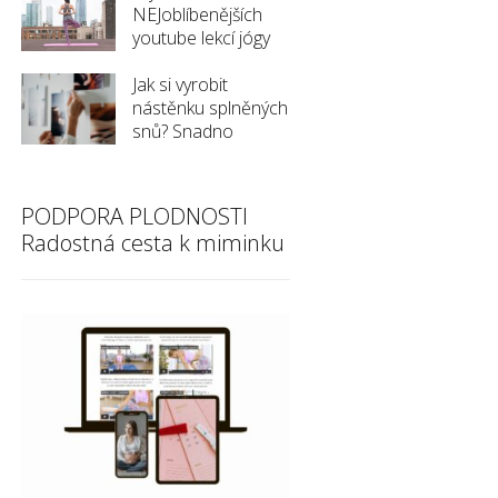
NEJoblíbenějších
youtube lekcí jógy
Jak si vyrobit
nástěnku splněných
snů? Snadno
PODPORA PLODNOSTI
Radostná cesta k miminku