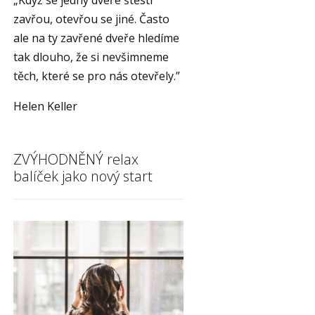
„Když se jedny dveře štěstí
zavřou, otevřou se jiné. Často
ale na ty zavřené dveře hledíme
tak dlouho, že si nevšimneme
těch, které se pro nás otevřely.”
Helen Keller
ZVÝHODNĚNÝ relax
balíček jako nový start