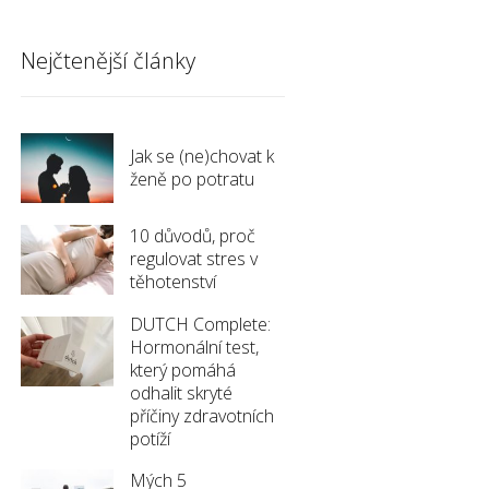
Nejčtenější články
Jak se (ne)chovat k
ženě po potratu
10 důvodů, proč
regulovat stres v
těhotenství
DUTCH Complete:
Hormonální test,
který pomáhá
odhalit skryté
příčiny zdravotních
potíží
Mých 5