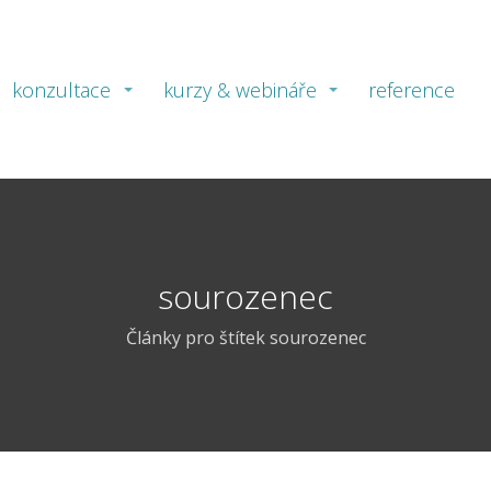
konzultace
kurzy & webináře
reference
sourozenec
Články pro štítek sourozenec