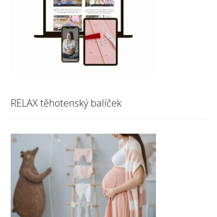
RELAX těhotenský balíček