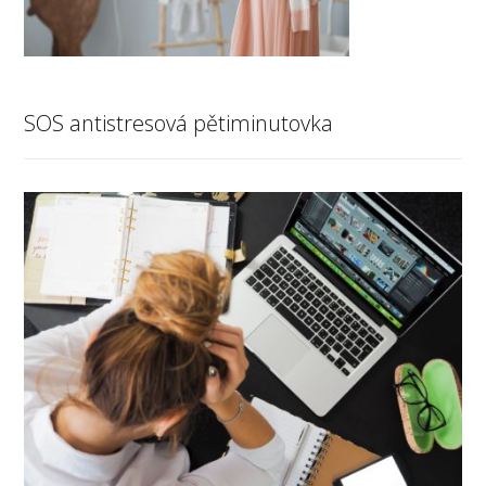
SOS antistresová pětiminutovka