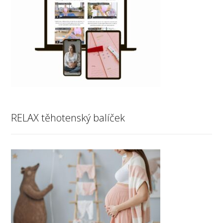
RELAX těhotenský balíček