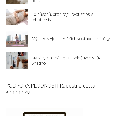
potíží
10 důvodů, proč regulovat stres v
těhotenství
Mých 5 NEJoblíbenějších youtube lekcí jógy
Jak si vyrobit nástěnku splněných snů?
Snadno
PODPORA PLODNOSTI Radostná cesta
k miminku