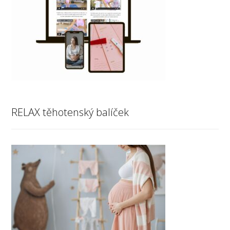
RELAX těhotenský balíček