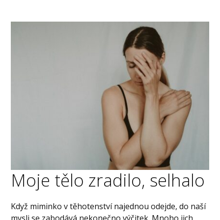
Moje tělo zradilo, selhalo
Když miminko v těhotenství najednou odejde, do naší
mysli se zabodává nekonečno výčitek. Mnoho jich