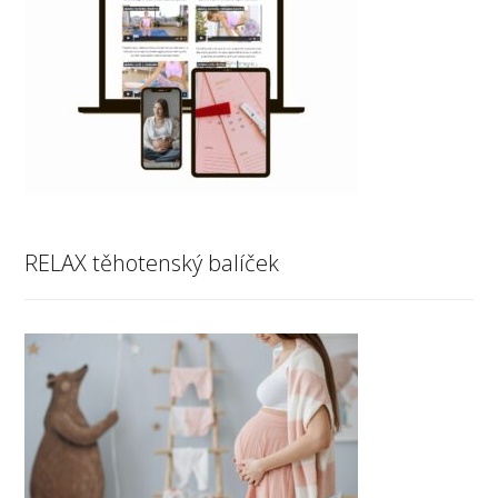
RELAX těhotenský balíček