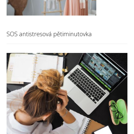
SOS antistresová pětiminutovka