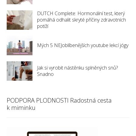
DUTCH Complete: Hormonální test, který
pomáhá odhalit skryté příčiny zdravotních
potíží
Mých 5 NEJoblíbenějších youtube lekcí jógy
Jak si vyrobit nástěnku splněných snů?
Snadno
PODPORA PLODNOSTI Radostná cesta
k miminku