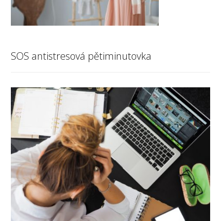
SOS antistresová pětiminutovka