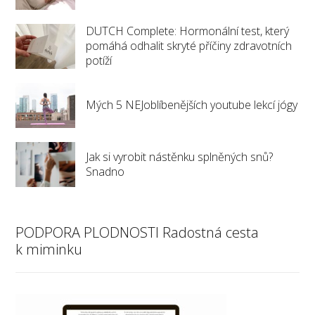
DUTCH Complete: Hormonální test, který
pomáhá odhalit skryté příčiny zdravotních
potíží
Mých 5 NEJoblíbenějších youtube lekcí jógy
Jak si vyrobit nástěnku splněných snů?
Snadno
PODPORA PLODNOSTI Radostná cesta
k miminku