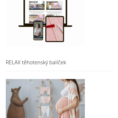
RELAX těhotenský balíček