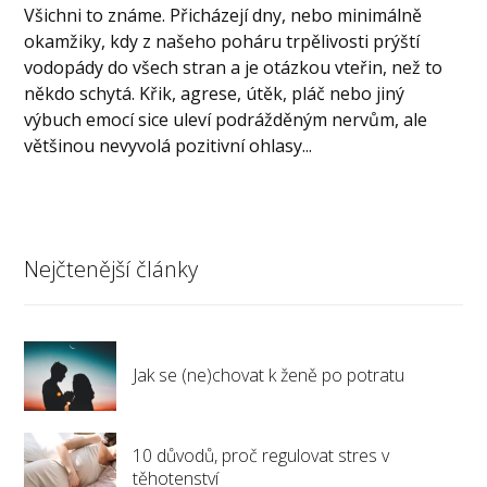
Všichni to známe. Přicházejí dny, nebo minimálně
okamžiky, kdy z našeho poháru trpělivosti prýští
vodopády do všech stran a je otázkou vteřin, než to
někdo schytá. Křik, agrese, útěk, pláč nebo jiný
výbuch emocí sice uleví podrážděným nervům, ale
většinou nevyvolá pozitivní ohlasy...
Nejčtenější články
Jak se (ne)chovat k ženě po potratu
10 důvodů, proč regulovat stres v
těhotenství