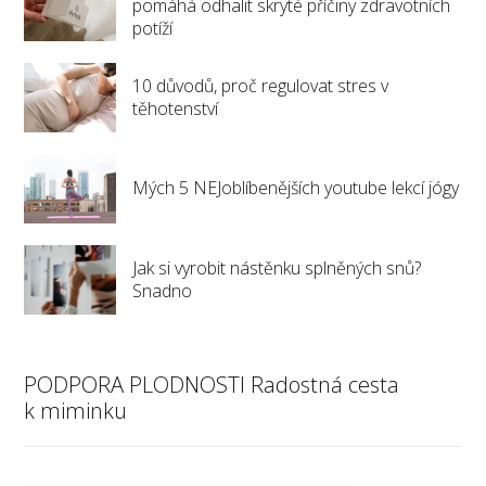
pomáhá odhalit skryté příčiny zdravotních
potíží
10 důvodů, proč regulovat stres v
těhotenství
Mých 5 NEJoblíbenějších youtube lekcí jógy
Jak si vyrobit nástěnku splněných snů?
Snadno
PODPORA PLODNOSTI Radostná cesta
k miminku