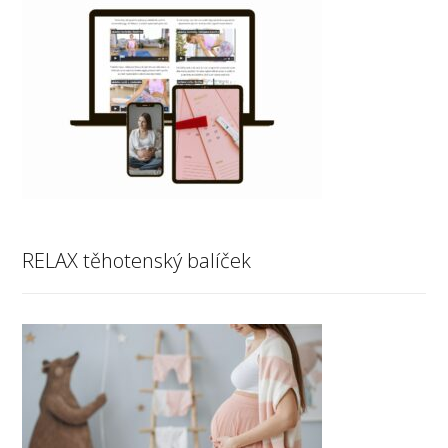
RELAX těhotenský balíček