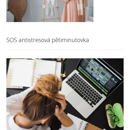
SOS antistresová pětiminutovka