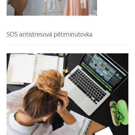
SOS antistresová pětiminutovka