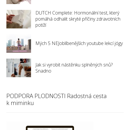
DUTCH Complete: Hormonální test, který
pomáhá odhalit skryté příčiny zdravotních
potíží
Mých 5 NEJoblíbenějších youtube lekcí jógy
Jak si vyrobit nástěnku splněných snů?
Snadno
PODPORA PLODNOSTI Radostná cesta
k miminku