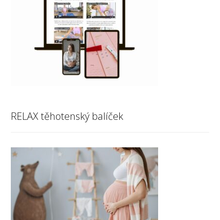
RELAX těhotenský balíček