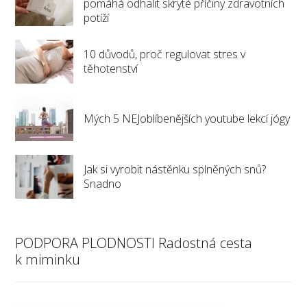
pomáhá odhalit skryté příčiny zdravotních
potíží
10 důvodů, proč regulovat stres v
těhotenství
Mých 5 NEJoblíbenějších youtube lekcí jógy
Jak si vyrobit nástěnku splněných snů?
Snadno
PODPORA PLODNOSTI Radostná cesta
k miminku