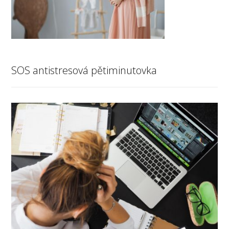
SOS antistresová pětiminutovka