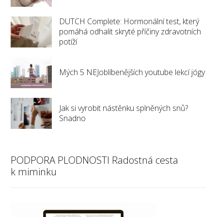
DUTCH Complete: Hormonální test, který
pomáhá odhalit skryté příčiny zdravotních
potíží
Mých 5 NEJoblíbenějších youtube lekcí jógy
Jak si vyrobit nástěnku splněných snů?
Snadno
PODPORA PLODNOSTI Radostná cesta
k miminku