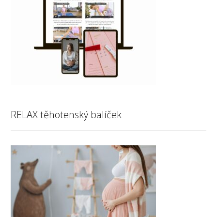
RELAX těhotenský balíček