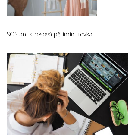
SOS antistresová pětiminutovka