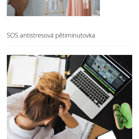
SOS antistresová pětiminutovka