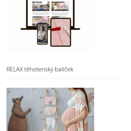
RELAX těhotenský balíček