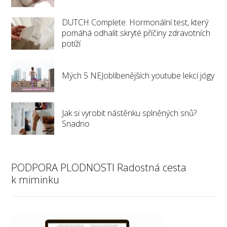
DUTCH Complete: Hormonální test, který
pomáhá odhalit skryté příčiny zdravotních
potíží
Mých 5 NEJoblíbenějších youtube lekcí jógy
Jak si vyrobit nástěnku splněných snů?
Snadno
PODPORA PLODNOSTI Radostná cesta
k miminku