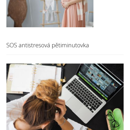
SOS antistresová pětiminutovka