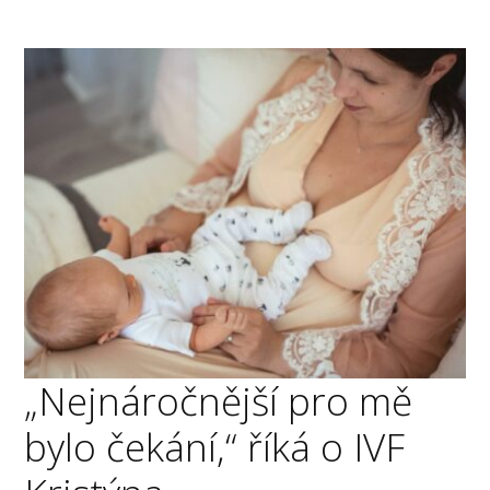
„Nejnáročnější pro mě
bylo čekání,“ říká o IVF