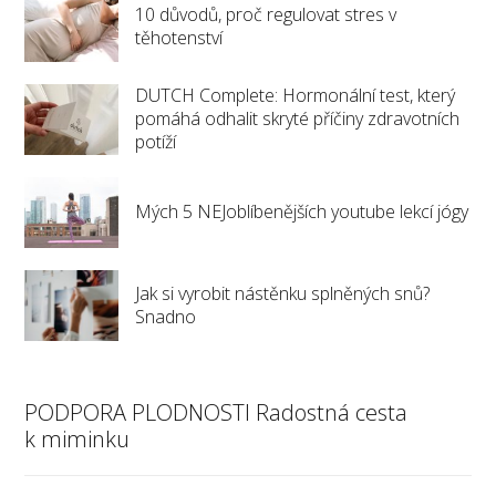
10 důvodů, proč regulovat stres v
těhotenství
DUTCH Complete: Hormonální test, který
pomáhá odhalit skryté příčiny zdravotních
potíží
Mých 5 NEJoblíbenějších youtube lekcí jógy
Jak si vyrobit nástěnku splněných snů?
Snadno
PODPORA PLODNOSTI Radostná cesta
k miminku