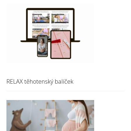
RELAX těhotenský balíček