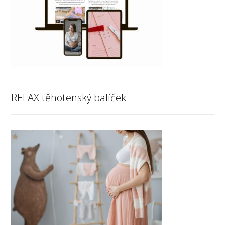
RELAX těhotenský balíček