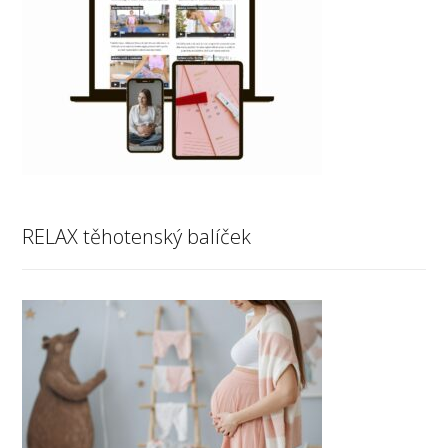
RELAX těhotenský balíček