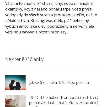
Všichni to známe. Přicházejí dny, nebo minimálně
okamžiky, kdy z našeho poháru trpělivosti prýští
vodopády do všech stran a je otázkou vteřin, než to
někdo schytá. Křik, agrese, útěk, pláč nebo jiný
výbuch emocí sice uleví podrážděným nervům, ale
většinou nevyvolá pozitivní ohlasy...
Nejčtenější články
Jak se (ne)chovat k ženě po potratu
DUTCH Complete: Hormonální test, který
pomáhá odhalit skryté příčiny zdravotních