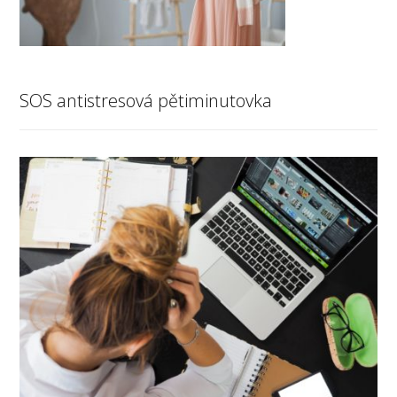
SOS antistresová pětiminutovka