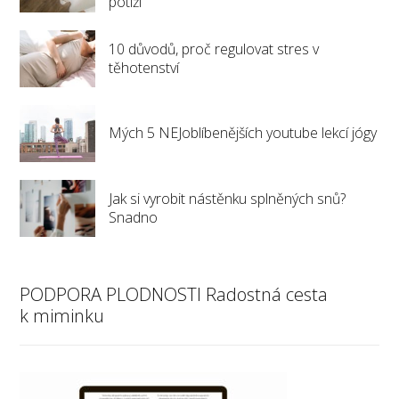
potíží
10 důvodů, proč regulovat stres v
těhotenství
Mých 5 NEJoblíbenějších youtube lekcí jógy
Jak si vyrobit nástěnku splněných snů?
Snadno
PODPORA PLODNOSTI Radostná cesta
k miminku