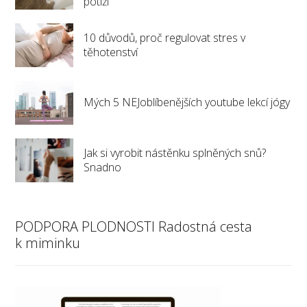
potíží
10 důvodů, proč regulovat stres v
těhotenství
Mých 5 NEJoblíbenějších youtube lekcí jógy
Jak si vyrobit nástěnku splněných snů?
Snadno
PODPORA PLODNOSTI Radostná cesta
k miminku