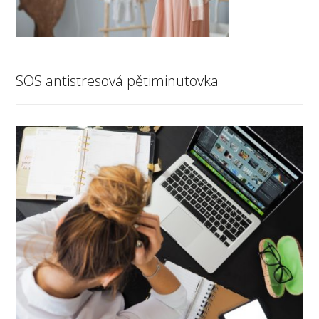
SOS antistresová pětiminutovka