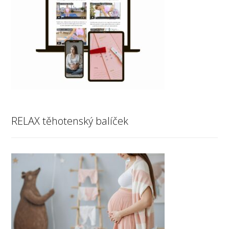
RELAX těhotenský balíček