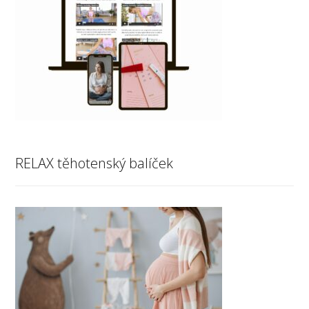
RELAX těhotenský balíček