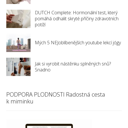
DUTCH Complete: Hormonální test, který
pomáhá odhalit skryté příčiny zdravotních
potíží
Mých 5 NEJoblíbenějších youtube lekcí jógy
Jak si vyrobit nástěnku splněných snů?
Snadno
PODPORA PLODNOSTI Radostná cesta
k miminku