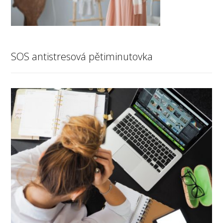
SOS antistresová pětiminutovka