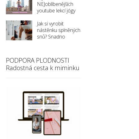
NEJoblíbenějších
youtube lekcí jógy
Jak si vyrobit
nástěnku splněných
snů? Snadno
PODPORA PLODNOSTI
Radostná cesta k miminku