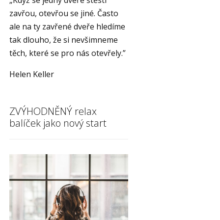
„Když se jedny dveře štěstí
zavřou, otevřou se jiné. Často
ale na ty zavřené dveře hledíme
tak dlouho, že si nevšimneme
těch, které se pro nás otevřely.”
Helen Keller
ZVÝHODNĚNÝ relax
balíček jako nový start