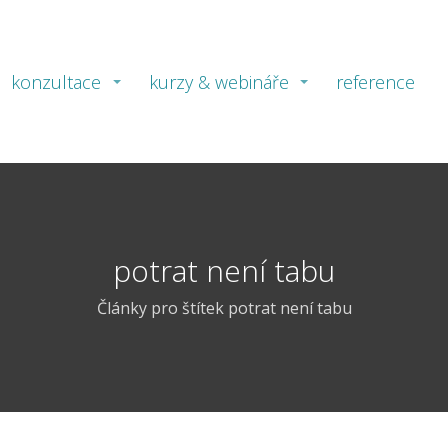
konzultace
kurzy & webináře
reference
potrat není tabu
Články pro štítek potrat není tabu