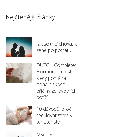
Nejčtenější články
Jak se (ne)chovat k
ženě po potratu
DUTCH Complete:
Hormonální test,
který pomáhá
odhalit skryté
příčiny zdravotních
potíží
10 důvodů, proč
regulovat stres v
těhotenství
Mých 5