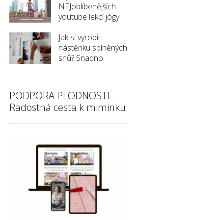
NEJoblíbenějších
youtube lekcí jógy
Jak si vyrobit
nástěnku splněných
snů? Snadno
PODPORA PLODNOSTI
Radostná cesta k miminku