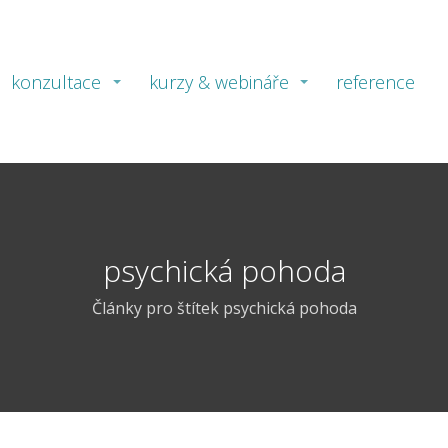
konzultace
kurzy & webináře
reference
psychická pohoda
Články pro štítek psychická pohoda