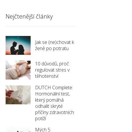
Nejčtenější články
Jak se (ne)chovat k
ženě po potratu
10 důvodů, proč
regulovat stres v
těhotenství
DUTCH Complete:
Hormonální test,
který pomáhá
odhalit skryté
příčiny zdravotních
potíží
Mých 5