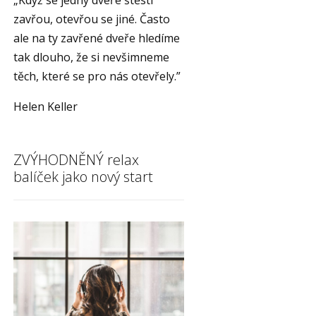
„Když se jedny dveře štěstí
zavřou, otevřou se jiné. Často
ale na ty zavřené dveře hledíme
tak dlouho, že si nevšimneme
těch, které se pro nás otevřely.”
Helen Keller
ZVÝHODNĚNÝ relax
balíček jako nový start