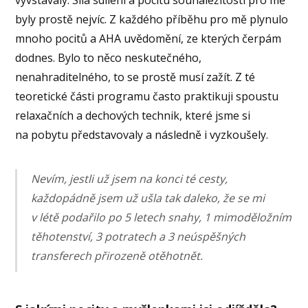
byly prostě nejvíc. Z každého příběhu pro mě plynulo
mnoho pocitů a AHA uvědomění, ze kterých čerpám
dodnes. Bylo to něco neskutečného,
nenahraditelného, to se prostě musí zažít. Z té
teoretické části programu často praktikuji spoustu
relaxačních a dechových technik, které jsme si
na pobytu představovaly a následně i vyzkoušely.
Nevím, jestli už jsem na konci té cesty,
každopádně jsem už ušla tak daleko, že se mi
v létě podařilo po 5 letech snahy, 1 mimoděložním
těhotenství, 3 potratech a 3 neúspěšných
transferech přirozeně otěhotnět.