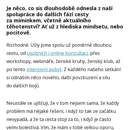
Je něco, co sis dlouhodobě odnesla z naší
spolupráce do dalších fází cesty
za miminkem, včetně aktuálního
těhotenství? Ať už z hlediska mindsetu, nebo
pocitově.
Rozhodně. Ušly jsme spolu už poměrně dlouhou
cestu, od
osobních i online konzultací
, přes
workshopy, webináře, ženské kruhy, ženský klub, až
po tento
intenzivní pobyt
. Z každého našeho setkání
si odnáším něco nového, další povzbuzení a sílu
do dalších bojů.
Neustále se ujišťuji, že v tom nejsem sama, že každý
problém má nějaké řešení, i když to tak ze začátku
nevypadá, a že ta cesta stojí za to, i když je často
velmi bolestivá. Vím, že mám v tobě velkou oporu,