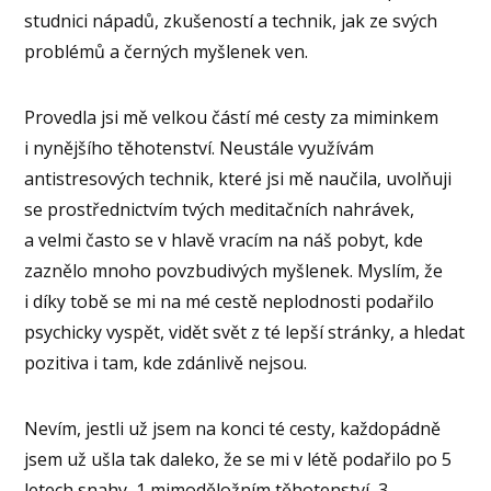
studnici nápadů, zkušeností a technik, jak ze svých
problémů a černých myšlenek ven.
Provedla jsi mě velkou částí mé cesty za miminkem
i nynějšího těhotenství. Neustále využívám
antistresových technik, které jsi mě naučila, uvolňuji
se prostřednictvím tvých meditačních nahrávek,
a velmi často se v hlavě vracím na náš pobyt, kde
zaznělo mnoho povzbudivých myšlenek. Myslím, že
i díky tobě se mi na mé cestě neplodnosti podařilo
psychicky vyspět, vidět svět z té lepší stránky, a hledat
pozitiva i tam, kde zdánlivě nejsou.
Nevím, jestli už jsem na konci té cesty, každopádně
jsem už ušla tak daleko, že se mi v létě podařilo po 5
letech snahy, 1 mimoděložním těhotenství, 3