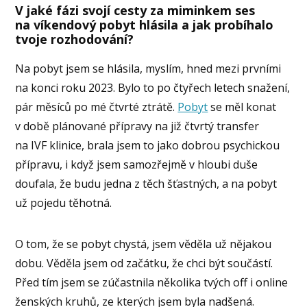
V jaké fázi svojí cesty za miminkem ses
na víkendový pobyt hlásila a jak probíhalo
tvoje rozhodování?
Na pobyt jsem se hlásila, myslím, hned mezi prvními
na konci roku 2023. Bylo to po čtyřech letech snažení,
pár měsíců po mé čtvrté ztrátě.
Pobyt
se měl konat
v době plánované přípravy na již čtvrtý transfer
na IVF klinice, brala jsem to jako dobrou psychickou
přípravu, i když jsem samozřejmě v hloubi duše
doufala, že budu jedna z těch šťastných, a na pobyt
už pojedu těhotná.
O tom, že se pobyt chystá, jsem věděla už nějakou
dobu. Věděla jsem od začátku, že chci být součástí.
Před tím jsem se zúčastnila několika tvých off i online
ženských kruhů, ze kterých jsem byla nadšená.