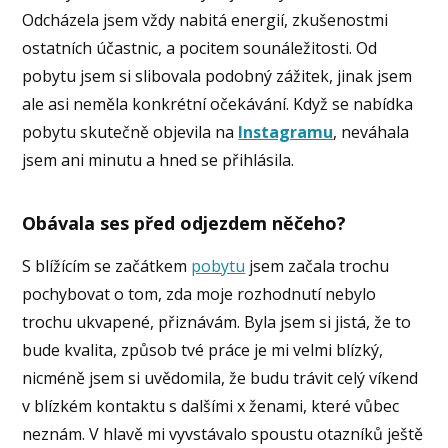
Odcházela jsem vždy nabitá energií, zkušenostmi
ostatních účastnic, a pocitem sounáležitosti. Od
pobytu jsem si slibovala podobný zážitek, jinak jsem
ale asi neměla konkrétní očekávání. Když se nabídka
pobytu skutečně objevila na
Instagramu
, neváhala
jsem ani minutu a hned se přihlásila.
Obávala ses před odjezdem něčeho?
S blížícím se začátkem
pobytu
jsem začala trochu
pochybovat o tom, zda moje rozhodnutí nebylo
trochu ukvapené, přiznávám. Byla jsem si jistá, že to
bude kvalita, způsob tvé práce je mi velmi blízký,
nicméně jsem si uvědomila, že budu trávit celý víkend
v blízkém kontaktu s dalšími x ženami, které vůbec
neznám. V hlavě mi vyvstávalo spoustu otazníků ještě