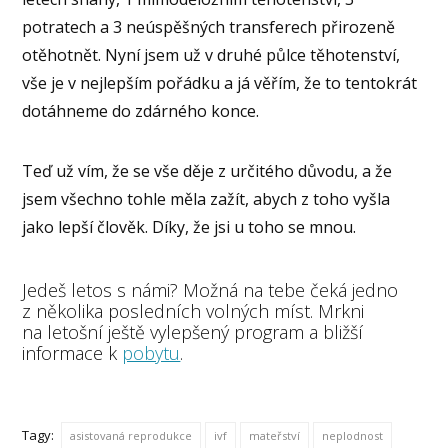
potratech a 3 neúspěšných transferech přirozeně
otěhotnět. Nyní jsem už v druhé půlce těhotenství,
vše je v nejlepším pořádku a já věřím, že to tentokrát
dotáhneme do zdárného konce.
Teď už vím, že se vše děje z určitého důvodu, a že
jsem všechno tohle měla zažít, abych z toho vyšla
jako lepší člověk. Díky, že jsi u toho se mnou.
Jedeš letos s námi? Možná na tebe čeká jedno
z několika posledních volných míst. Mrkni
na letošní ještě vylepšený program a bližší
informace k
pobytu
.
Tagy:
asistovaná reprodukce
ivf
mateřství
neplodnost