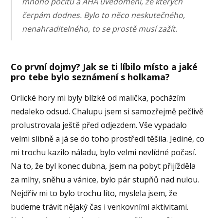
mnoho pocitů a AHA uvědomění, ze kterých
čerpám dodnes. Bylo to něco neskutečného,
nenahraditelného, to se prostě musí zažít.
Co první dojmy? Jak se ti líbilo místo a jaké
pro tebe bylo seznámení s holkama?
Orlické hory mi byly blízké od malička, pocházím
nedaleko odsud. Chalupu jsem si samozřejmě pečlivě
prolustrovala ještě před odjezdem. Vše vypadalo
velmi slibně a já se do toho prostředí těšila. Jediné, co
mi trochu kazilo náladu, bylo velmi nevlídné počasí.
Na to, že byl konec dubna, jsem na pobyt přijížděla
za mlhy, sněhu a vánice, bylo pár stupňů nad nulou.
Nejdřív mi to bylo trochu líto, myslela jsem, že
budeme trávit nějaký čas i venkovními aktivitami.