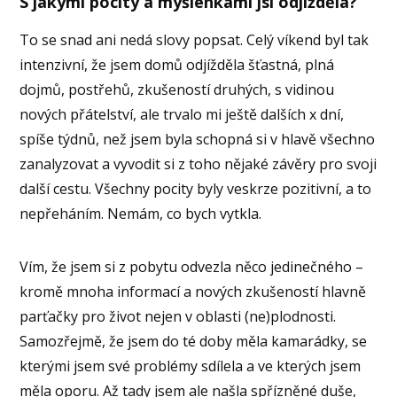
S jakými pocity a myšlenkami jsi odjížděla?
To se snad ani nedá slovy popsat. Celý víkend byl tak
intenzivní, že jsem domů odjížděla šťastná, plná
dojmů, postřehů, zkušeností druhých, s vidinou
nových přátelství, ale trvalo mi ještě dalších x dní,
spíše týdnů, než jsem byla schopná si v hlavě všechno
zanalyzovat a vyvodit si z toho nějaké závěry pro svoji
další cestu. Všechny pocity byly veskrze pozitivní, a to
nepřeháním. Nemám, co bych vytkla.
Vím, že jsem si z pobytu odvezla něco jedinečného –
kromě mnoha informací a nových zkušeností hlavně
parťačky pro život nejen v oblasti (ne)plodnosti.
Samozřejmě, že jsem do té doby měla kamarádky, se
kterými jsem své problémy sdílela a ve kterých jsem
měla oporu. Až tady jsem ale našla spřízněné duše,