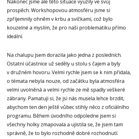
Nakonec jsme ale této situace využily ve svůj
prospěch. Workshopovou atmosféru jsme si
zpříjemnily ohněm v krbu a svíčkami, což bylo
kouzelné a myslím, že pro naši problematiku přímo
ideální.
Na chalupu jsem dorazila jako jedna z posledních.
Ostatní účastnice už seděly u stolu s čajem a byly
v družném hovoru. Velmi rychle jsem se k nim přidala,
o témata nebyla nouze, od začátku byla atmosféra
velmi uvolněná a velmi rychle ze mě spadly veškeré
zábrany. Pamatuji si, že jsi nás musela lehce brzdit,
abychom ten den ještě vůbec stihly něco z oficiálního
programu. Během úvodního odpoledne jsem si
všechny holky zmapovala a ujistila se, že jsem tam
správně, že to bylo rozhodně dobré rozhodnutí.