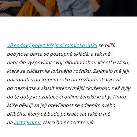
Víkendový pobyt Přeju si miminko 2025
se blíží,
pobytová parta se postupně skládá, a tak mě
napadlo vyzpovídat svoji dlouhodobou klientku Míšu,
která se zúčastnila loňského ročníku. Zajímalo mě její
ohlédnutí s odstupem roku od rozhodnutí vyrazit
do neznáma a zkusit intenzivnější zkušenost, než byly
do té doby konzultace či online ženské kruhy. Tímto
Míše děkuji za její otevřenost se sdílením svého
příběhu, který už bude pokračovat také u mě
na
Instagramu
, tak si ho nenechte ujít.