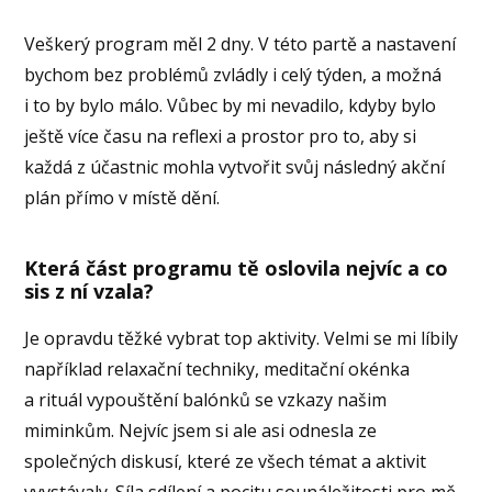
Veškerý program měl 2 dny. V této partě a nastavení
bychom bez problémů zvládly i celý týden, a možná
i to by bylo málo. Vůbec by mi nevadilo, kdyby bylo
ještě více času na reflexi a prostor pro to, aby si
každá z účastnic mohla vytvořit svůj následný akční
plán přímo v místě dění.
Která část programu tě oslovila nejvíc a co
sis z ní vzala?
Je opravdu těžké vybrat top aktivity. Velmi se mi líbily
například relaxační techniky, meditační okénka
a rituál vypouštění balónků se vzkazy našim
miminkům. Nejvíc jsem si ale asi odnesla ze
společných diskusí, které ze všech témat a aktivit
vyvstávaly. Síla sdílení a pocitu sounáležitosti pro mě