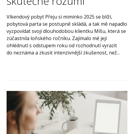
skutečně rozumí
Víkendový pobyt Přeju si miminko 2025 se blíží,
pobytová parta se postupně skládá, a tak mě napadlo
vyzpovídat svoji dlouhodobou klientku Míšu, která se
zúčastnila loňského ročníku. Zajímalo mě její
ohlédnutí s odstupem roku od rozhodnutí vyrazit
do neznáma a zkusit intenzivnější zkušenost, než...