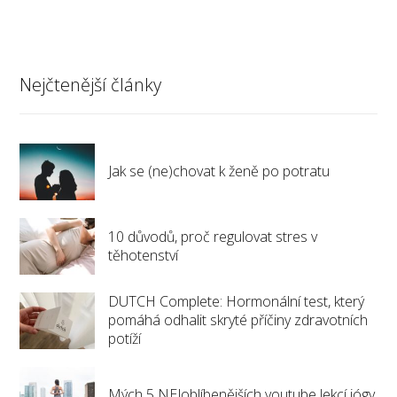
Nejčtenější články
Jak se (ne)chovat k ženě po potratu
10 důvodů, proč regulovat stres v
těhotenství
DUTCH Complete: Hormonální test, který
pomáhá odhalit skryté příčiny zdravotních
potíží
Mých 5 NEJoblíbenějších youtube lekcí jógy